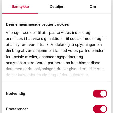
gavn af de ekstraordinære fordele, der
Samtykke
Detaljer
Om
medfølger. Du garanteres bl.a.:
R
Servicering af din bil efter fabrikkens
Denne hjemmeside bruger cookies
forskrifter, så du er sikret at garanti og evt.
Vi bruger cookies til at tilpasse vores indhold og
kulance er opretholdt og dokumenteret
annoncer, til at vise dig funktioner til sociale medier og til
at analysere vores trafik. Vi deler også oplysninger om
efter bogen
din brug af vores hjemmeside med vores partnere inden
R
Højtuddannede mekanikere, der har
for sociale medier, annonceringspartnere og
adgang til de nødvendige teknologier og
analysepartnere. Vores partnere kan kombinere disse
hjælpemidler til vedligeholdelse af netop
data med andre oplysninger, du har givet dem, eller som
din bil
de har indsamlet fra din brug af deres tjenester.
R
Udelukkende fabriksgodkendte
Samtykkevalg
kvalitetsreservedele
Nødvendig
R
Gratis lånebil ved serviceeftersyn ekskl.
brændstof
Præferencer