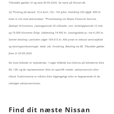
Tilbuddet gælder til og med 30.09.2026. Se mere på Nissan.dk.
3)) *Forbrug (bl.kørsel): 15,6 km/l, CO₂: 143 g/km. Halvårlig CO2-afgift: 800 kr.
bilen er vist med ekstraudstyr. *Privatleasing via Nissan Financial Services.
Qashqai N-Connecta. Leasingperiode 36 måneder, min. bindingsperiode 12 mdr.
og 10.000 kilometer årligt. Udbetaling 14.995 kr. Leasingydelse pr. md 4.295 kr.
Samlet betaling i perioden udgør 169.615 kr. Alle priser er inklusiv serviceaftale
og leveringsomkostninger. ekskl. obl. Forsikring. Betaling via BS. Tilbuddet gælder
frem til 30.09.2026
De viste billeder er vejledende. I nogle tilfælde kan bilerne på billederne ikke
fås i DK, og de repræsenterer ikke en specifik model, udstyrsversion eller
tilbud. Funktionerne er måske ikke tilgængelige eller er begrænsede til de
udvalgte udstyrsversioner.
Find dit næste Nissan