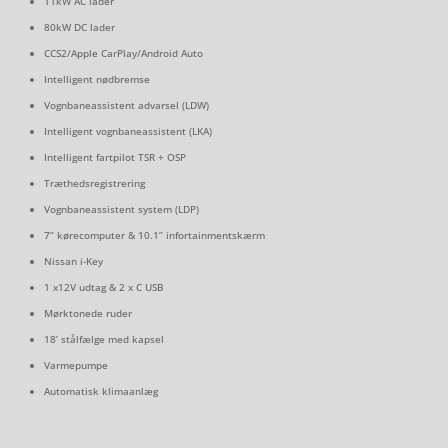
11kW AC lader
80kW DC lader
CCS2/Apple CarPlay/Android Auto
Intelligent nødbremse
Vognbaneassistent advarsel (LDW)
Intelligent vognbaneassistent (LKA)
Intelligent fartpilot TSR + OSP
Træthedsregistrering
Vognbaneassistent system (LDP)
7” kørecomputer & 10.1” infortainmentskærm
Nissan i-Key
1 x12V udtag & 2 x C USB
Mørktonede ruder
18’ stålfælge med kapsel
Varmepumpe
Automatisk klimaanlæg