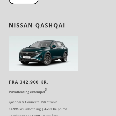
NISSAN QASHQAI
FRA 342.900 KR.
3
Privatleasing eksempel
Qashqai N-Connecta 158 Xtronic
14.995 kr
i udbetaling |
4.295 kr
. pr. md
36 måneder |
15.000
km om året