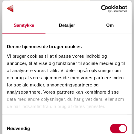
FRA 241.636 KR.
Standardfunktioner på Acenta (Inklusiv udstyr fra Visia)
Samtykke
Detaljer
Om
Alt sikkerhedsudstyr som standard, Intelligent nødbremse,
Vognbaneassistent, Frontairbag til fører og forsædepassager, side- og
Denne hjemmeside bruger cookies
gardinairbags MM.
Vi bruger cookies til at tilpasse vores indhold og
Opvarmede forsæder
annoncer, til at vise dig funktioner til sociale medier og til
7″ Advanced Drive Assist Display
at analysere vores trafik. Vi deler også oplysninger om
12,3″ touchscreen
din brug af vores hjemmeside med vores partnere inden
Apple CarPlay® + Google Android Auto®
for sociale medier, annonceringspartnere og
Paddleshift på rattet ved automatgearkasse
analysepartnere. Vores partnere kan kombinere disse
Opvarmede og automatisk foldbare sidespejle
data med andre oplysninger, du har givet dem, eller som
Regnsensor
de har indsamlet fra din brug af deres tjenester.
Klimaanlæg
Forkromede indvendige dørhåndtag
Samtykkevalg
Bakkamera
Nødvendig