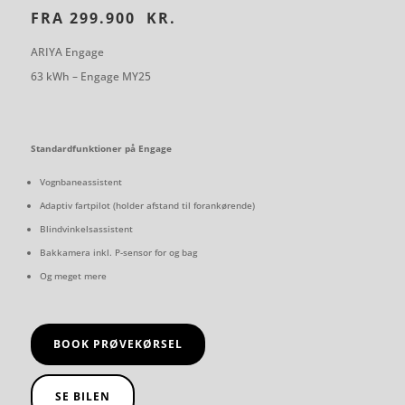
FRA
299.900
KR.
ARIYA Engage
63 kWh – Engage MY25
Standardfunktioner på Engage
Vognbaneassistent
Adaptiv fartpilot (holder afstand til forankørende)
Blindvinkelsassistent
Bakkamera inkl. P-sensor for og bag
Og meget mere
BOOK PRØVEKØRSEL
SE BILEN