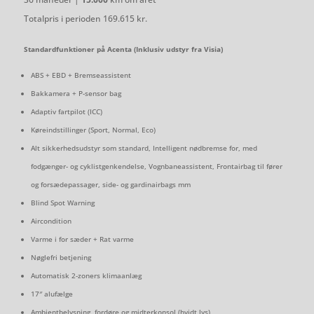
Totalpris i perioden 169.615 kr.
Standardfunktioner på Acenta (Inklusiv udstyr fra Visia)
ABS + EBD + Bremseassistent
Bakkamera + P-sensor bag
Adaptiv fartpilot (ICC)
Køreindstillinger (Sport, Normal, Eco)
Alt sikkerhedsudstyr som standard, Intelligent nødbremse for, med
fodgænger- og cyklistgenkendelse, Vognbaneassistent, Frontairbag til fører
og forsædepassager, side- og gardinairbags mm
Blind Spot Warning
Aircondition
Varme i for sæder + Rat varme
Nøglefri betjening
Automatisk 2-zoners klimaanlæg
17″ alufælge
Ambientbelysning, fordøre og midterkonsol (hvidt lys)