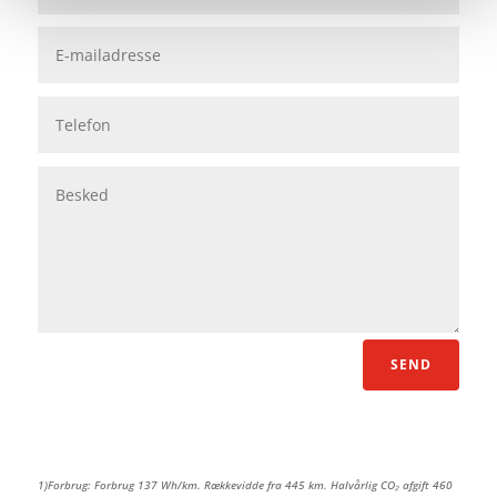
SEND
1)
Forbrug: Forbrug 137 Wh/km. Rækkevidde fra 445 km. Halvårlig CO₂ afgift 460