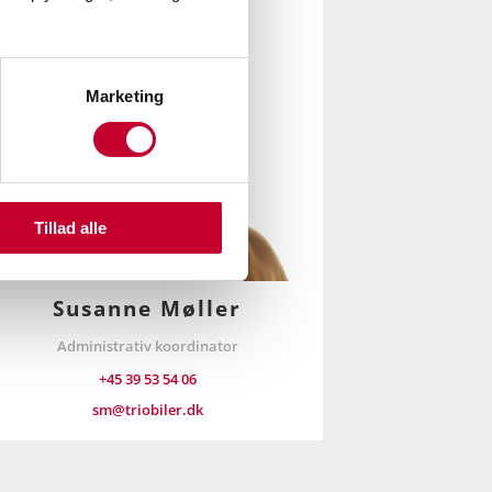
Marketing
Tillad alle
Susanne Møller
Administrativ koordinator
+45 39 53 54 06
sm@triobiler.dk