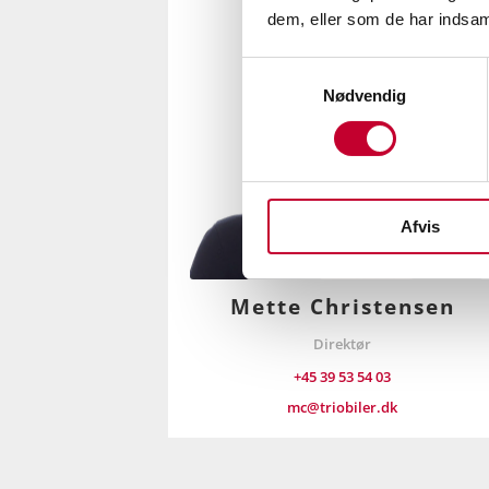
dem, eller som de har indsaml
Samtykkevalg
Nødvendig
Afvis
Mette Christensen
Direktør
+45 39 53 54 03
mc@triobiler.dk