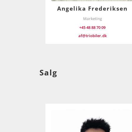
Angelika Frederiksen
Marketing
+45 48 88 70 09
af@triobiler.dk
Salg