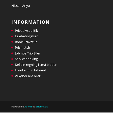
Nissan Ariya
INFORMATION
Privatlivspolitik
Lejebetingelser
Book Prøvetur
Prismatch
Job hos Trio Biler
Servicebooking
Del din regning i små bidder
Hvad er min bil værd
Vi køber alle biler
Powered by
Auto IT
og
biltorvet.dk