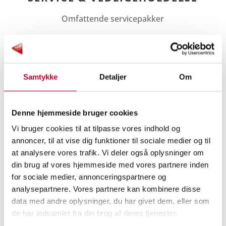
Omfattende servicepakker
FINANSIERING & LEASING
Nemt & overkommeligt
Samtykke
Detaljer
Om
Denne hjemmeside bruger cookies
Vi bruger cookies til at tilpasse vores indhold og
KONTAKT OS
annoncer, til at vise dig funktioner til sociale medier og til
at analysere vores trafik. Vi deler også oplysninger om
Udfyld venligst formularen nedenfor, så
din brug af vores hjemmeside med vores partnere inden
kontakter vi dig hurtigst muligt angående din
for sociale medier, annonceringspartnere og
henvendelse. Vi ser frem til at hjælpe dig!
analysepartnere. Vores partnere kan kombinere disse
data med andre oplysninger, du har givet dem, eller som
de har indsamlet fra din brug af deres tjenester.