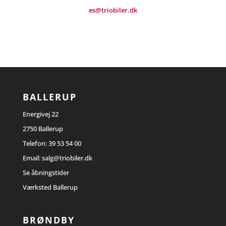
es@triobiler.dk
BALLERUP
Energivej 22
2750 Ballerup
Telefon:
39 53 54 00
Email:
salg@triobiler.dk
Se åbningstider
Værksted Ballerup
BRØNDBY