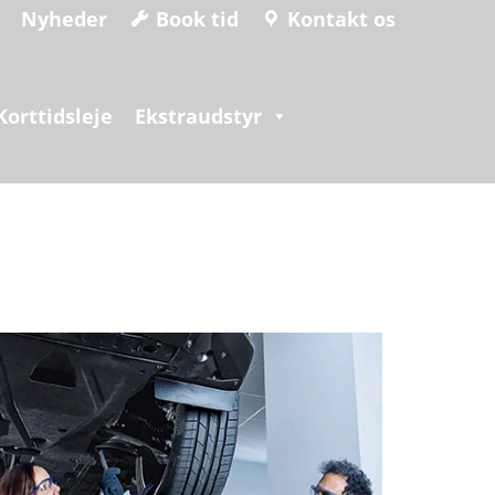
Nyheder
Book tid
Kontakt os
Korttidsleje
Ekstraudstyr