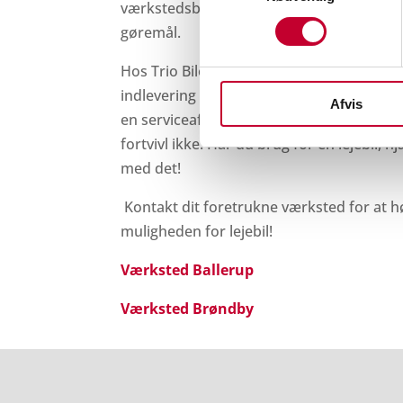
værkstedsbesøg, velvidende om, at du ska
gøremål.
Hos Trio Biler sørger vi for, at du hurtigt 
indlevering af din bil. Vi tilbyder nemlig gra
Afvis
en serviceaftale hos os. Skulle du ikke hav
fortvivl ikke. Har du brug for en lejebil, 
med det!
Kontakt dit foretrukne værksted for at
muligheden for lejebil!
Værksted Ballerup
Værksted Brøndby