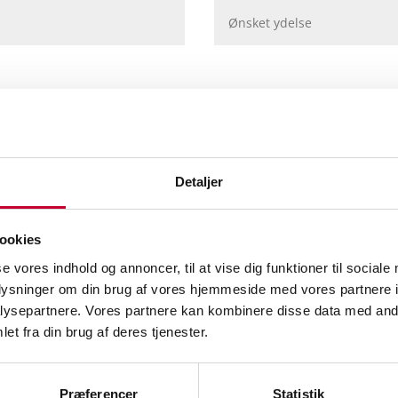
Detaljer
ookies
se vores indhold og annoncer, til at vise dig funktioner til sociale
ed med lånebil
Bilsyn
oplysninger om din brug af vores hjemmeside med vores partnere i
ysepartnere. Vores partnere kan kombinere disse data med andr
Vi sikrer dig et kvalitet
et fra din brug af deres tjenester.
Er din bil indkaldt til syn
udfordring at booke
Præferencer
Statistik