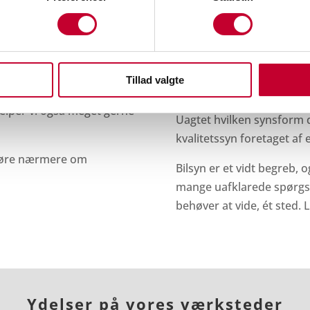
de nødvendige gøremål, d
l undvære bilen til andre
synshallen med bekvemmel
Når du bestiller tid til s
er på farten efter
fra når du modtager indkal
tis lånebil til dig, der har
Tillad valgte
anden side.
e en serviceaftale, så
hjælper vi også meget gerne
Uagtet hvilken synsform din
kvalitetssyn foretaget af 
 høre nærmere om
Bilsyn er et vidt begreb, 
mange uafklarede spørgsmå
behøver at vide, ét sted
Ydelser på vores værksteder