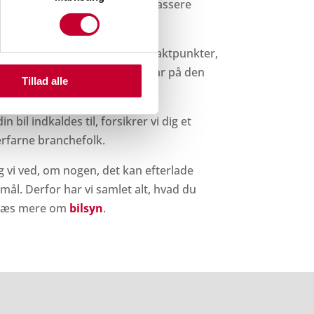
er medfølger, så din bil kan passere
ighed og ro i karosseriet.
yn via os, minimerer vi dine kontaktpunkter,
delsen, til din bil igen står klar på den
Tillad alle
 bil indkaldes til, forsikrer vi dig et
erfarne branchefolk.
og vi ved, om nogen, det kan efterlade
l. Derfor har vi samlet alt, hvad du
. Læs mere om
bilsyn
.