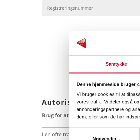
Samtykke
Denne hjemmeside bruger c
Vi bruger cookies til at tilpas
Autoriseret autoværkst
vores trafik. Vi deler også 
annonceringspartnere og anal
Brug for at komme hurtigt videre?
dem, eller som de har indsaml
Samtykkevalg
I en ofte travl hverdag, kan det være en 
Nødvendig