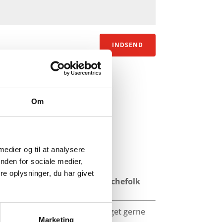
INDSEND
Om
 medier og til at analysere
nden for sociale medier,
e oplysninger, du har givet
ssyn foretaget af erfarne branchefolk
? Hos Trio Biler overtager vi meget gerne
Marketing