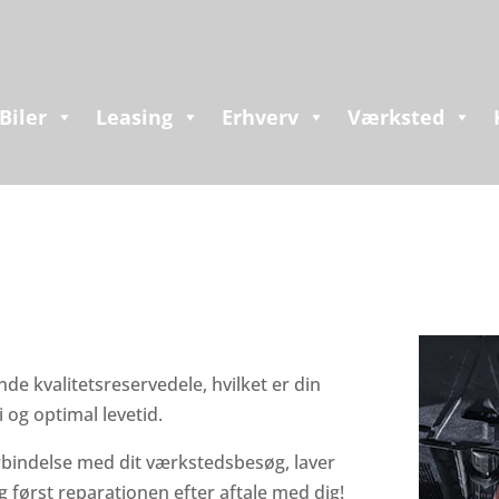
Biler
Leasing
Erhverv
Værksted
nde kvalitetsreservedele, hvilket er din
i og optimal levetid.
orbindelse med dit værkstedsbesøg, laver
g først reparationen efter aftale med dig!