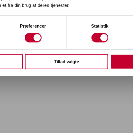
Trio Biler
et fra din brug af deres tjenester.
croll ned og oplev vores udvalg af biler og serviceydels
Præferencer
Statistik
BOOK MICRA TESTKØRSEL
SE BRUGTE BILE
Tillad valgte