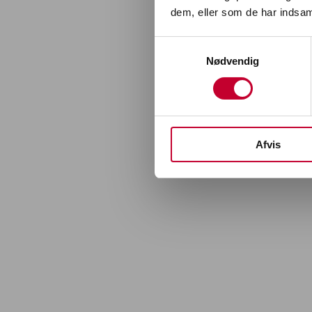
dem, eller som de har indsaml
Samtykkevalg
S
Nødvendig
Afvis