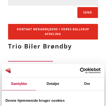
SEND
KONTAKT MEDARBEJDERE I VORES BALLERUP
AFDELING
Trio Biler Brøndby

+45 39 53 54 00
Samtykke
Detaljer
Om

salg@triobiler.dk
Denne hjemmeside bruger cookies

vaerksted.broendby@triobiler.dk