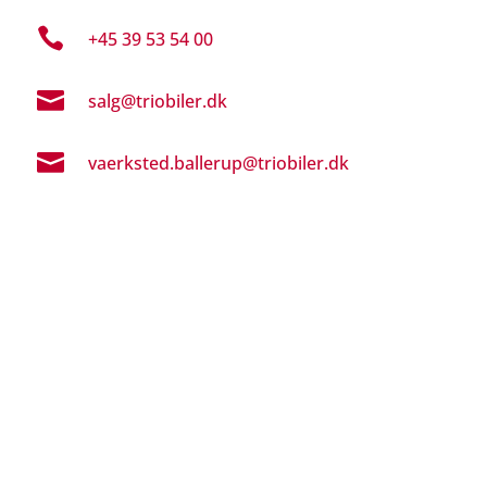

+45 39 53 54 00

salg@triobiler.dk

vaerksted.ballerup@triobiler.dk