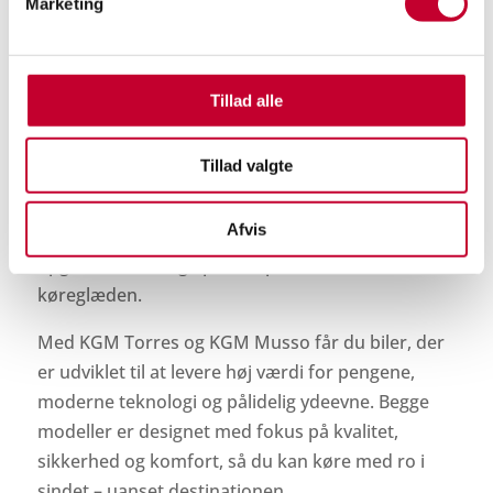
Marketing
leverer Torres en tryg og behagelig køreoplevelse
for hele familien.
KGM Musso er skabt til dig, der stiller høje krav til
Tillad alle
styrke og alsidighed. Denne robuste pick-up
kombinerer imponerende trækkraft og lasteevne
Tillad valgte
med moderne komfort og praktisk udstyr. Musso
er velegnet til både erhverv og fritid, hvor den
Afvis
leverer den nødvendige robusthed til krævende
opgaver uden at gå på kompromis med
køreglæden.
Med KGM Torres og KGM Musso får du biler, der
er udviklet til at levere høj værdi for pengene,
moderne teknologi og pålidelig ydeevne. Begge
modeller er designet med fokus på kvalitet,
sikkerhed og komfort, så du kan køre med ro i
sindet – uanset destinationen.