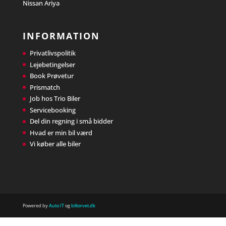
Nissan Ariya
INFORMATION
Privatlivspolitik
Lejebetingelser
Book Prøvetur
Prismatch
Job hos Trio Biler
Servicebooking
Del din regning i små bidder
Hvad er min bil værd
Vi køber alle biler
Powered by
Auto IT
og
biltorvet.dk