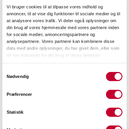
KGM modeller
Vi bruger cookies til at tilpasse vores indhold og
annoncer, til at vise dig funktioner til sociale medier og til
Dyk ned i de spændende modeller fra KGM. Med
at analysere vores trafik. Vi deler også oplysninger om
KGM Torres og KGM Musso får du moderne biler,
din brug af vores hjemmeside med vores partnere inden
der kombinerer robust design, høj komfort og
for sociale medier, annonceringspartnere og
avanceret teknologi. Uanset om du leder efter en
analysepartnere. Vores partnere kan kombinere disse
data med andre oplysninger, du har givet dem, eller som
alsidig SUV til familien eller en stærk pick-up til
de har indsamlet fra din brug af deres tjenester.
arbejde og fritid, tilbyder KGM en løsning, der
matcher dine behov.
Samtykkevalg
KGM Torres er en markant SUV, der skiller sig ud
Nødvendig
med sit moderne og eventyrlystne design. Den
rummelige kabine, de komfortable
Præferencer
køreegenskaber og de avancerede
sikkerhedssystemer gør Torres til et oplagt valg
Statistik
for både hverdagskørsel og længere ture. Med
fokus på komfort, funktionalitet og teknologi