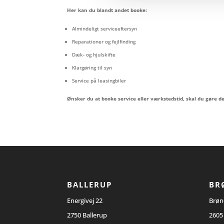
Her kan du blandt andet booke:
Almindeligt serviceeftersyn
Reparationer og fejlfinding
Dæk- og hjulskifte
Klargøring til syn
Service på leasingbiler
Ønsker du at booke service eller værkstedstid, skal du gøre de
BALLERUP
BR
Energivej 22
Brøn
2750 Ballerup
2605