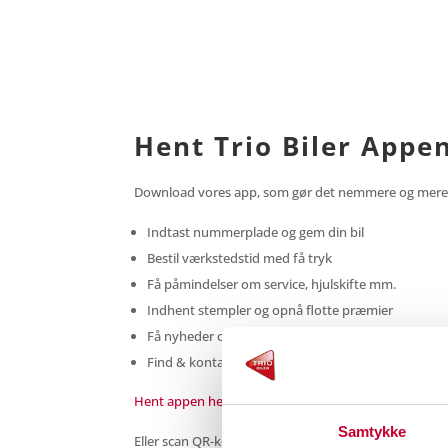
Hent Trio Biler Appe
Download vores app, som gør det nemmere og mere fo
Indtast nummerplade og gem din bil
Bestil værkstedstid med få tryk
Få påmindelser om service, hjulskifte mm.
Indhent stempler og opnå flotte præmier
Få nyheder og tilbud målrettet til din bil
Find & kontakt os, se åbningstider, rute og meget
Hent appen her
Samtykke
Eller scan QR-kode nedenfor for direkte download: