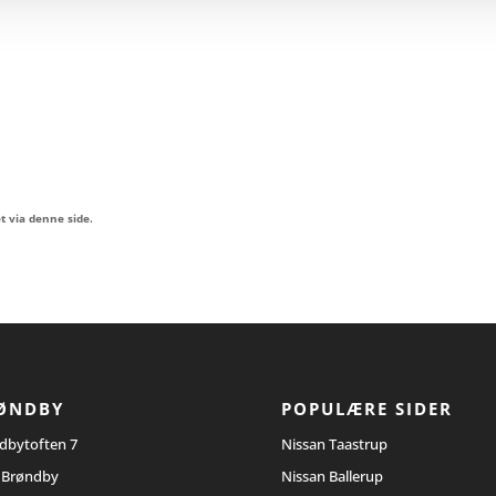
t via denne side.
ØNDBY
POPULÆRE SIDER
dbytoften 7
Nissan Taastrup
 Brøndby
Nissan Ballerup