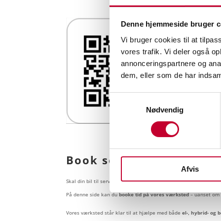
Denne hjemmeside bruger c
Vi bruger cookies til at tilpas
vores trafik. Vi deler også 
annonceringspartnere og anal
dem, eller som de har indsaml
Samtykkevalg
Nødvendig
Book service på værkste
Afvis
Skal din bil til service, reparation eller eftersyn?
På denne side kan du
booke tid på vores værksted
– uanset om d
Vores værksted står klar til at hjælpe med både
el-, hybrid- og 