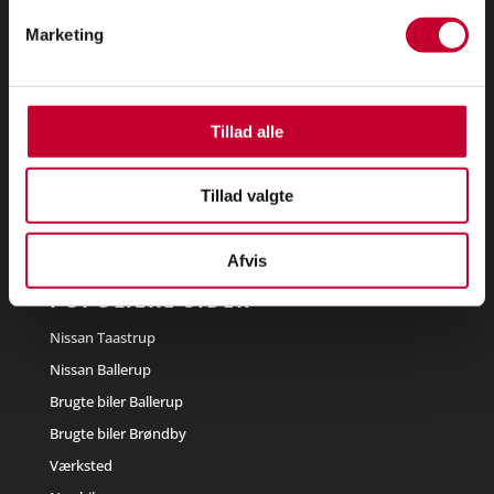
BRØNDBY
Marketing
Brøndbytoften 7
2605 Brøndby
Tillad alle
Telefon:
39 53 54 00
Email:
salg@triobiler.dk
Se åbningstider
Tillad valgte
Værksted Brøndby
Afvis
POPULÆRE SIDER
Nissan Taastrup
Nissan Ballerup
Brugte biler Ballerup
Brugte biler Brøndby
Værksted