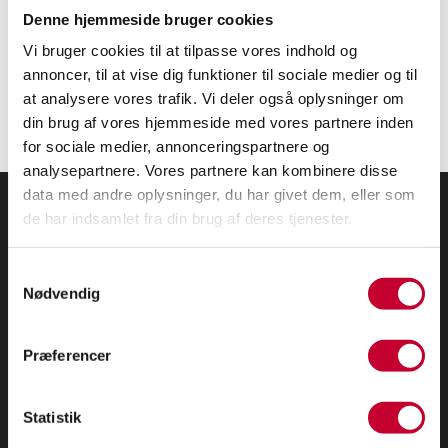
Denne hjemmeside bruger cookies
Vi bruger cookies til at tilpasse vores indhold og
INDSEND
annoncer, til at vise dig funktioner til sociale medier og til
at analysere vores trafik. Vi deler også oplysninger om
din brug af vores hjemmeside med vores partnere inden
for sociale medier, annonceringspartnere og
analysepartnere. Vores partnere kan kombinere disse
data med andre oplysninger, du har givet dem, eller som
de har indsamlet fra din brug af deres tjenester.
BALLERUP
Energivej 22
Samtykkevalg
Nødvendig
2750 Ballerup
Telefon:
39 53 54 00
Email:
salg@triobiler.dk
Præferencer
Se åbningstider
Værksted Ballerup
Statistik