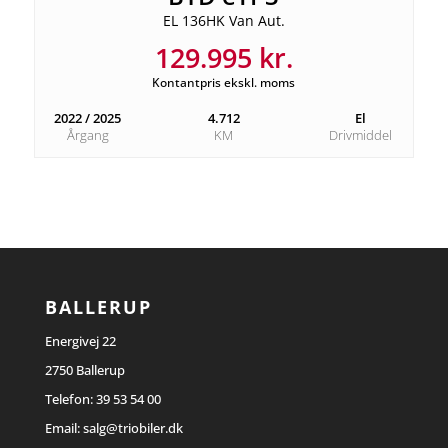
EL 136HK Van Aut.
129.995 kr.
Kontantpris ekskl. moms
2022 / 2025
4.712
El
Årgang
KM
Drivmiddel
BALLERUP
Energivej 22
2750 Ballerup
Telefon:
39 53 54 00
Email:
salg@triobiler.dk