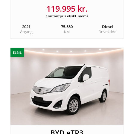
119.995 kr.
Kontantpris ekskl. moms
2021
75.550
Diesel
Årgang
KM
Drivmiddel
ELBIL
BYD eTP3