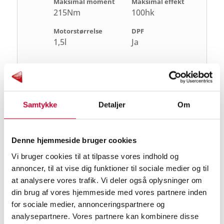
Maksimal moment
Maksimal effekt
215Nm
100hk
Motorstørrelse
DPF
1,5l
Ja
Sikkerhed og økonomi
Km/L
CO2
Samtykke
Detaljer
Om
22,7 km/l
115 gram/km
Antal Airbags
ESP
0
Ja
Denne hjemmeside bruger cookies
Vi bruger cookies til at tilpasse vores indhold og
ABS
annoncer, til at vise dig funktioner til sociale medier og til
Ja
at analysere vores trafik. Vi deler også oplysninger om
din brug af vores hjemmeside med vores partnere inden
Rummelighed og mål
for sociale medier, annonceringspartnere og
analysepartnere. Vores partnere kan kombinere disse