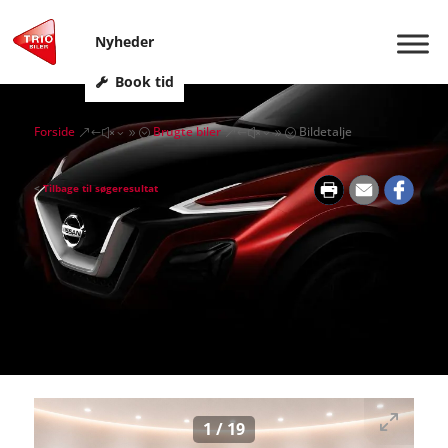
Nyheder
Book tid
Forside
Brugte biler
Bildetalje
&#x39;
&#x39;
<
Tilbage til søgeresultat
1
/
19