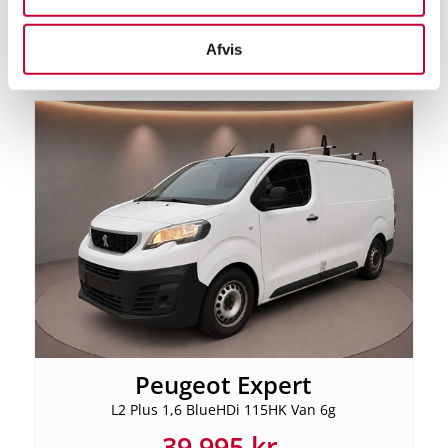
Udvalgte biler
Afvis
Peugeot Expert
L2 Plus 1,6 BlueHDi 115HK Van 6g
39.995 kr.