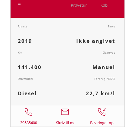
-
Prøvetur
Køb
Årgang
Farve
2019
Ikke angivet
Km
Geartype
141.400
Manuel
Drivmiddel
Forbrug (NEDC)
Diesel
22,7 km/l
39535400
Skriv til os
Bliv ringet op