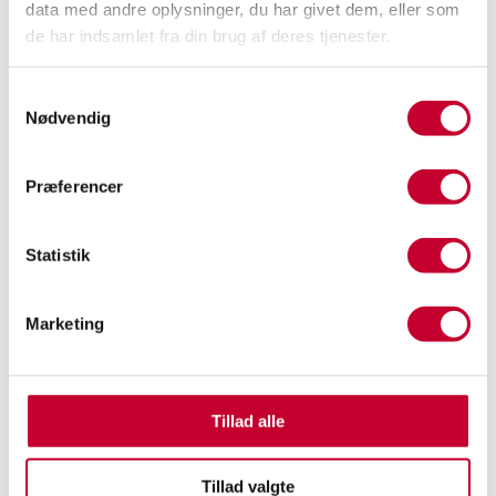
Karosseri
Antal døre
data med andre oplysninger, du har givet dem, eller som
Van
4
de har indsamlet fra din brug af deres tjenester.
Antal sæder
Bredde
2
1,84m
Samtykkevalg
Nødvendig
Højde
Længde
1,87m
4,82m
Præferencer
Totalvægt
Tilkoblingsvægt
med bremser
2.395kg
1.200kg
Statistik
Tilkoblingsvægt
Forhandler
uden bremser
referencenummer
Marketing
750kg
9004703
Tillad alle
Tillad valgte