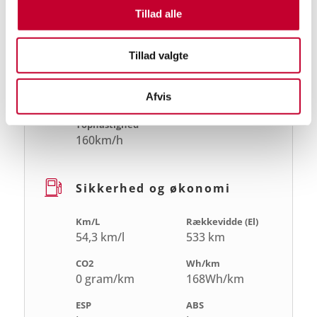
533 km
130 kW
Tillad alle
Ladeeffekt AC
CO2
22 kW
0 gram/km
Tillad valgte
Maksimal effekt
Motorstørrelse
Afvis
238hk
ell
Tophastighed
160km/h
Sikkerhed og økonomi
Km/L
Rækkevidde (El)
54,3 km/l
533 km
CO2
Wh/km
0 gram/km
168Wh/km
ESP
ABS