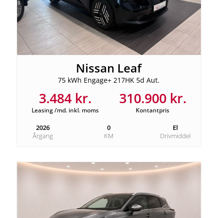
Nissan Leaf
75 kWh Engage+ 217HK 5d Aut.
3.484 kr.
310.900 kr.
Leasing /md. inkl. moms
Kontantpris
2026
0
El
Årgang
KM
Drivmiddel