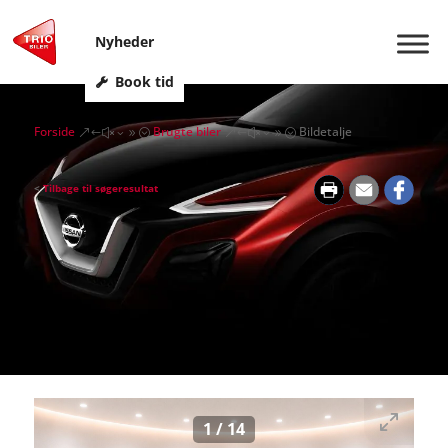
Nyheder
Book tid
Forside
Brugte biler
Bildetalje
&#x39;
&#x39;
<
Tilbage til søgeresultat
1
/
14