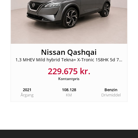
Nissan Qashqai
1,3 MHEV Mild hybrid Tekna+ X-Tronic 158HK 5d 7g Aut.
229.675 kr.
Kontantpris
2021
108.128
Benzin
Årgang
KM
Drivmiddel