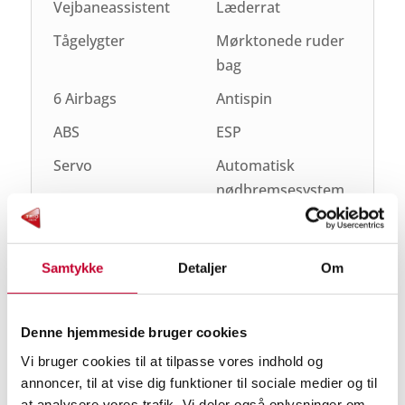
Vejbaneassistent
Læderrat
Tågelygter
Mørktonede ruder
bag
6 Airbags
Antispin
ABS
ESP
Servo
Automatisk
nødbremsesystem
Samtykke
Detaljer
Om
Specifikationer
Alder og kilometerstand
Denne hjemmeside bruger cookies
Vi bruger cookies til at tilpasse vores indhold og
Kilometertal
Model årgang
annoncer, til at vise dig funktioner til sociale medier og til
19.500
2024
at analysere vores trafik. Vi deler også oplysninger om