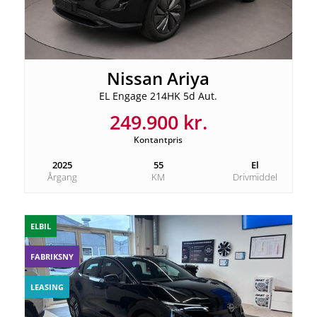
Nissan Ariya
EL Engage 214HK 5d Aut.
249.900 kr.
Kontantpris
2025
55
El
Årgang
KM
Drivmiddel
ELBIL
FABRIKSNY
LEASING