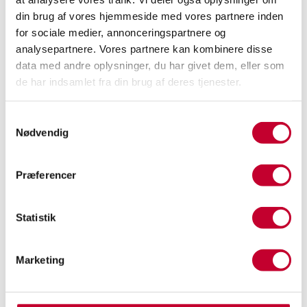
Første reg. år
Første reg. måned
din brug af vores hjemmeside med vores partnere inden
2024
12
for sociale medier, annonceringspartnere og
analysepartnere. Vores partnere kan kombinere disse
Første reg. dag
1.
data med andre oplysninger, du har givet dem, eller som
indregistreringsda
5
to
de har indsamlet fra din brug af deres tjenester.
5/12/2024
Samtykkevalg
Nødvendig
Motor og ydelse
0-100
Antal cylindre
Præferencer
7,6s
0
Antal gear
Gear type
Statistik
1
Automatgear
Drivmiddel
Batteristørrelse
Marketing
(kWh)
El
87 kWh
Rækkevidde
Ladeeffekt DC