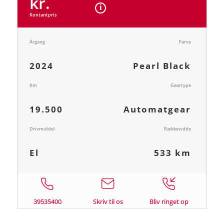
kr.
Kontantpris
Årgang
Farve
2024
Pearl Black
Km
Geartype
19.500
Automatgear
Drivmiddel
Rækkevidde
El
533 km
39535400
Skriv til os
Bliv ringet op