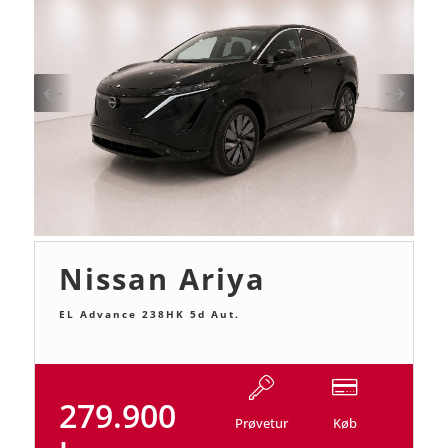
Nissan Ariya
EL Advance 238HK 5d Aut.
279.900
Prøvetur
Køb