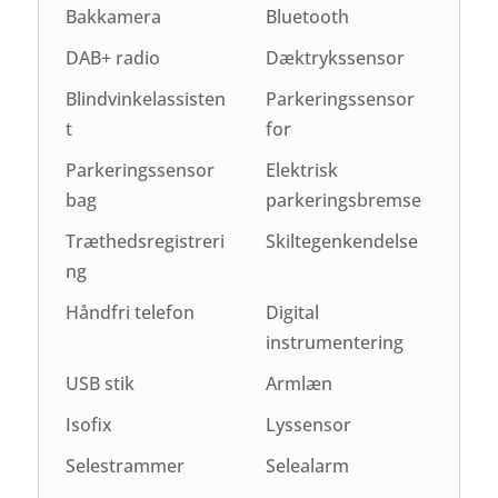
Bakkamera
Bluetooth
DAB+ radio
Dæktrykssensor
Blindvinkelassisten
Parkeringssensor
t
for
Parkeringssensor
Elektrisk
bag
parkeringsbremse
Træthedsregistreri
Skiltegenkendelse
ng
Håndfri telefon
Digital
instrumentering
USB stik
Armlæn
Isofix
Lyssensor
Selestrammer
Selealarm