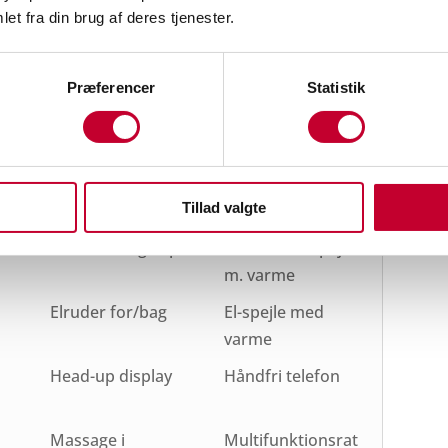
et fra din brug af deres tjenester.
Præferencer
Statistik
App integration
Apple CarPlay
igt
Automatgear
Automatisk
op-/nedblænding
Tillad valgte
Centrallås
DAB+ radio
æde
Elektrisk bagklap
El-foldbare spejle
m. varme
Elruder for/bag
El-spejle med
varme
Head-up display
Håndfri telefon
Massage i
Multifunktionsrat