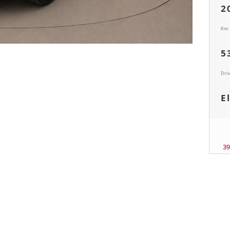
2
Km
5
Dri
E
3