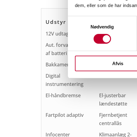
dem, eller som de har indsaml
Samtykkevalg
Udstyr
Nødvendig
12V udtag
Android Auto
Aut. forvarmning
Aut. nedblændel
af batteri
bakspejl
Afvis
Bakkamera
Bluetooth
Digital
El indst. førers
instrumentering
El-håndbremse
El-justerbar
lændestøtte
Fartpilot adaptiv
Fjernbetjent
centrallås
Infocenter
Klimaanlæg 2-