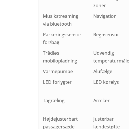
zoner
Musikstreaming
Navigation
via bluetooth
Parkeringssensor
Regnsensor
for/bag
Trådløs
Udvendig
mobilopladning
temperaturmåle
Varmepumpe
Alufælge
LED forlygter
LED kørelys
Tagræling
Armlæn
Højdejusterbart
Justerbar
passagersæde
lændestøtte