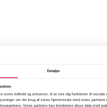
kevidde, høj komfort og den nyeste teknologi i et
 km WLTP er bilen oplagt til både hverdagskørsel
Detaljer
ng gør det nemt at komme hurtigt videre.
ookies
r i Ballerup.
se vores indhold og annoncer, til at vise dig funktioner til sociale
oplysninger om din brug af vores hjemmeside med vores partnere i
gtende tilbud eller en prøvekørsel.
ysepartnere. Vores partnere kan kombinere disse data med andr