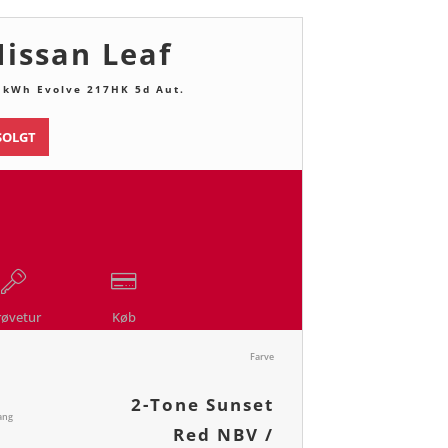
issan Leaf
 kWh Evolve 217HK 5d Aut.
SOLGT
røvetur
Køb
Farve
2-Tone Sunset
ang
Red NBV /