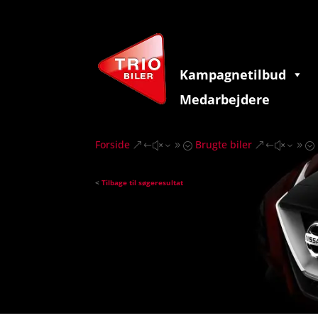
Kampagnetilbud
Medarbejdere
Forside
Brugte biler
&#x39;
&#x39;
<
Tilbage til søgeresultat