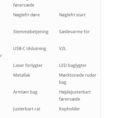
førersæde
Nøglefri døre
Nøglefri start
Stemmebetjening
Sædevarme for
USB-C tilslutning
V2L
r
Laser forlygter
LED baglygter
Metallak
Mørktonede ruder
bag
Armlæn bag
Højdejusterbart
førersæde
Justerbart rat
Kopholder