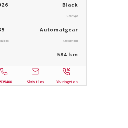
026
Black
Geartype
35
Automatgear
vmiddel
Rækkevidde
l
584 km
9535400
Skriv til os
Bliv ringet op