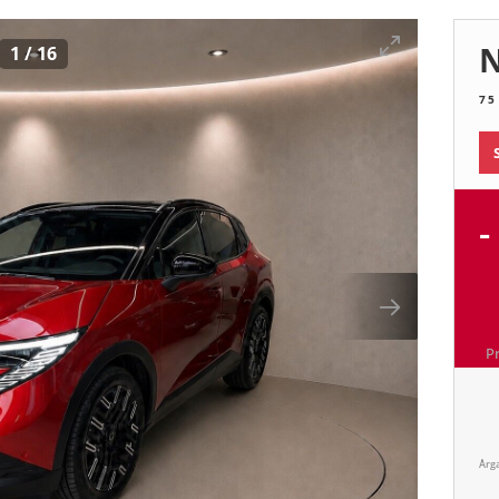
N
1
/
16
75
-
P
Årg