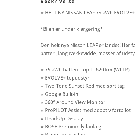
Beskrivelse
⭐ HELT NY NISSAN LEAF 75 kWh EVOLVE
*Bilen er under klargøring*
Den helt nye Nissan LEAF er landet! Her
batteri, lang rækkevidde, masser af udsty
⭐ 75 kWh batteri – op til 620 km (WLTP)
⭐ EVOLVE+ topudstyr
⭐ Two-Tone Sunset Red med sort tag
⭐ Google Built-in
⭐ 360° Around View Monitor
⭐ ProPILOT Assist med adaptiv fartpilot
⭐ Head-Up Display
⭐ BOSE Premium lydanlæg
⭐ Panoramaglastag