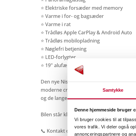
⭐ Elektriske forsæder med memory
⭐ Varme i for- og bagsæder
⭐ Varme i rat
⭐ Trådløs Apple CarPlay & Android Auto
⭐ Trådløs mobilopladning
⭐ Nøglefri betjening
⭐ LED-forlygter
⭐ 19" alufælge
Den nye Nissan LEAF kombinerer lang ræk
moderne crossover-design. Med op til 620
Samtykke
og de lange ture, mens hurtig DC-opladni
Denne hjemmeside bruger c
Bilen står klar til fremvisning hos Trio Bile
Vi bruger cookies til at tilpas
vores trafik. Vi deler også 
📞 Kontakt os allerede i dag for et uforpli
annonceringspartnere og anal