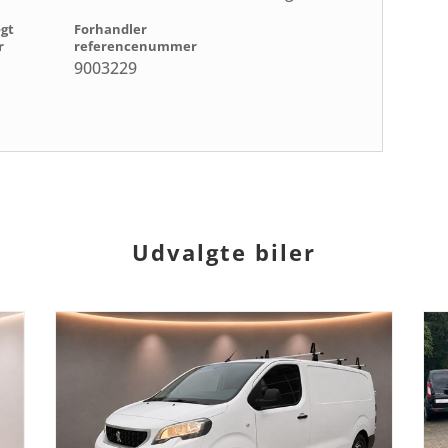
ægt
Forhandler
r
referencenummer
9003229
Udvalgte biler