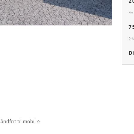
2
Km
7
Dri
D
dfrit til mobil ⭐