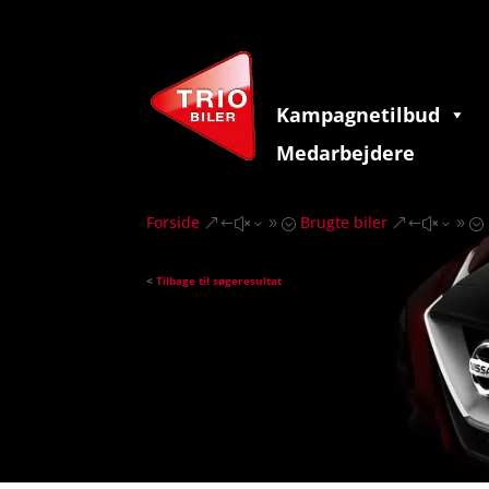
Kampagnetilbud
Medarbejdere
Forside
Brugte biler
&#x39;
&#x39;
<
Tilbage til søgeresultat