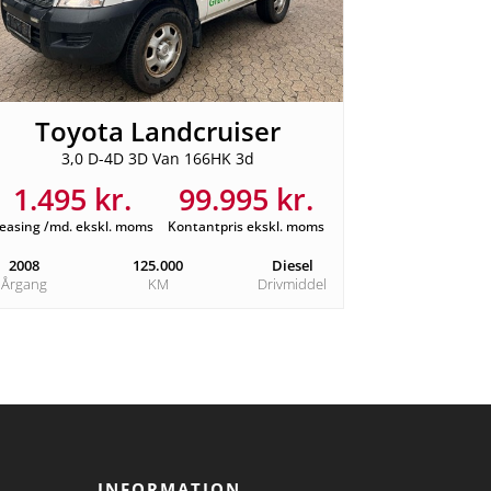
Toyota Landcruiser
3,0 D-4D 3D Van 166HK 3d
1.495 kr.
99.995 kr.
easing /md. ekskl. moms
Kontantpris ekskl. moms
2008
125.000
Diesel
Årgang
KM
Drivmiddel
INFORMATION