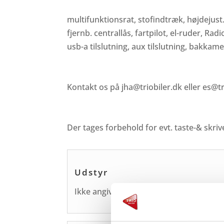
multifunktionsrat, stofindtræk, højdejust.
fjernb. centrallås, fartpilot, el-ruder, Ra
usb-a tilslutning, aux tilslutning, bakkame
Kontakt os på jha@triobiler.dk eller es@tr
Der tages forbehold for evt. taste-& skrive
Udstyr
Ikke angivet