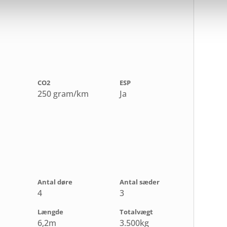
CO2
ESP
250 gram/km
Ja
Antal døre
Antal sæder
4
3
Længde
Totalvægt
6,2m
3.500kg