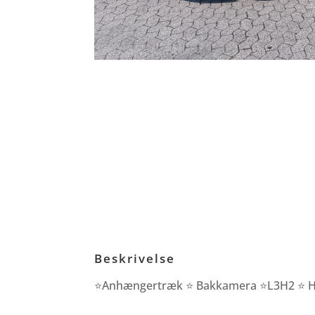
Beskrivelse
⭐Anhængertræk ⭐ Bakkamera ⭐L3H2 ⭐ Hån