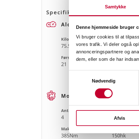
Samtykke
Specifikationer
Alder og kilometerstand
Denne hjemmeside bruger c
Vi bruger cookies til at tilpas
Kilometertal
Model årgang
vores trafik. Vi deler også 
75.550
2021
annonceringspartnere og anal
Første reg. dag
1.
dem, eller som de har indsaml
indregistreri
21
o
Samtykkevalg
21/9/2021
Nødvendig
Motor og ydelse
Antal cylindre
Antal gear
4
6
Afvis
Maksimal moment
Maksimal eff
385Nm
150hk