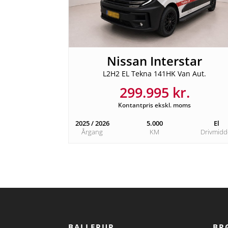
Nissan Interstar
L2H2 EL Tekna 141HK Van Aut.
299.995 kr.
Kontantpris ekskl. moms
2025 / 2026
5.000
El
Årgang
KM
Drivmidd
BALLERUP
BR