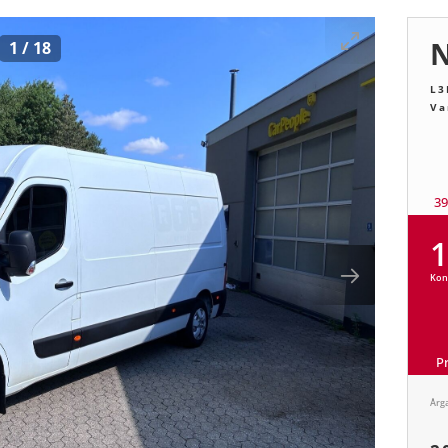
N
1
/
18
L3
Va
3
1
Kon
P
Årg