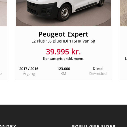
Peugeot Expert
L2 Plus 1,6 BlueHDi 115HK Van 6g
39.995 kr.
Kontantpris ekskl. moms
L
2017 / 2016
123.000
Diesel
el
Årgang
KM
Drivmiddel
ØNDBY
POPULÆRE SIDER