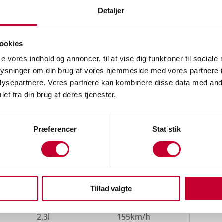
Detaljer
ookies
se vores indhold og annoncer, til at vise dig funktioner til sociale
Første reg. år
Første reg. måned
oplysninger om din brug af vores hjemmeside med vores partnere i
2021
9
ysepartnere. Vores partnere kan kombinere disse data med andr
Sidst synet
et fra din brug af deres tjenester.
ngsdat
September 2025
Præferencer
Statistik
Gear type
Drivmiddel
Manuel
Diesel
Tillad valgte
ekt
Motorstørrelse
Tophastighed
2,3l
155km/h