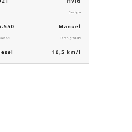
021
Hvid
Geartype
5.550
Manuel
vmiddel
Forbrug (WLTP)
iesel
10,5 km/l