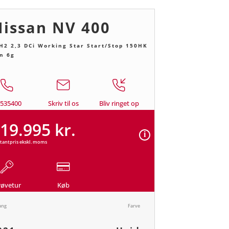
issan NV 400
H2 2,3 DCi Working Star Start/Stop 150HK
n 6g
9535400
Skriv til os
Bliv ringet op
19.995 kr.
tantpris ekskl. moms
røvetur
Køb
ang
Farve