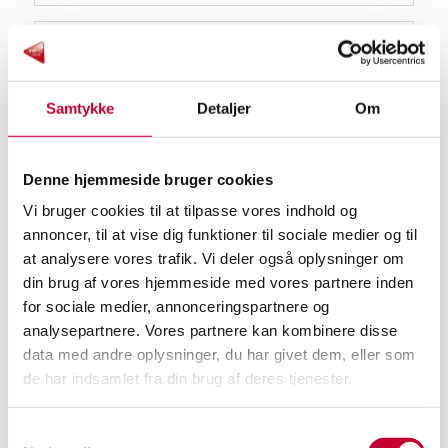
Specifikationer
Alder og kilometerstand
Samtykke
Detaljer
Om
Kilometertal
Model årgang
75.800
2020
Denne hjemmeside bruger cookies
Vi bruger cookies til at tilpasse vores indhold og
Første reg. år
Første reg. måned
2020
1
annoncer, til at vise dig funktioner til sociale medier og til
at analysere vores trafik. Vi deler også oplysninger om
Første reg. dag
1.
din brug af vores hjemmeside med vores partnere inden
indregistreringsda
15
to
for sociale medier, annonceringspartnere og
15/1/2020
analysepartnere. Vores partnere kan kombinere disse
data med andre oplysninger, du har givet dem, eller som
Sidst synet
de har indsamlet fra din brug af deres tjenester.
Marts 2026
Samtykkevalg