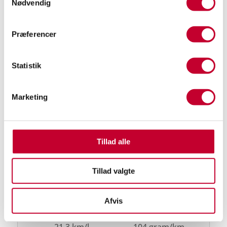
Motor og ydelse
Nødvendig
0-100
Antal cylindre
Præferencer
9,5s
3
Antal gear
Gear type
Statistik
7
Automatgear
Drivmiddel
Maksimal moment
Benzin
200Nm
Marketing
Maksimal effekt
Motorstørrelse
115hk
1,0l
Tillad alle
Tophastighed
200km/h
Tillad valgte
Sikkerhed og økonomi
Afvis
Km/L
CO2