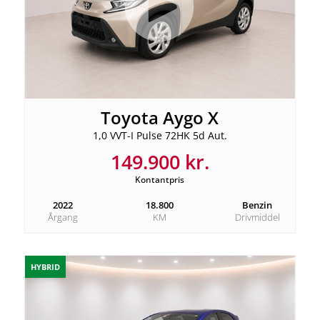
Toyota Aygo X
1,0 VVT-I Pulse 72HK 5d Aut.
149.900 kr.
Kontantpris
2022
18.800
Benzin
Årgang
KM
Drivmiddel
HYBRID