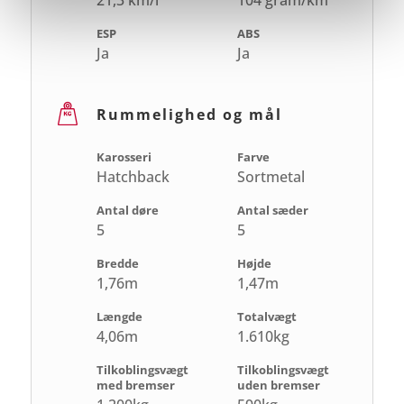
21,3 km/l
104 gram/km
ESP
ABS
Ja
Ja
Rummelighed og mål
Karosseri
Farve
Hatchback
Sortmetal
Antal døre
Antal sæder
5
5
Bredde
Højde
1,76m
1,47m
Længde
Totalvægt
4,06m
1.610kg
Tilkoblingsvægt
Tilkoblingsvægt
med bremser
uden bremser