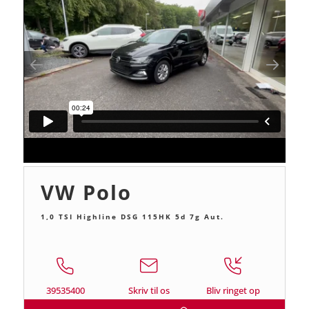
VW Polo
1,0 TSI Highline DSG 115HK 5d 7g Aut.
39535400
Skriv til os
Bliv ringet op