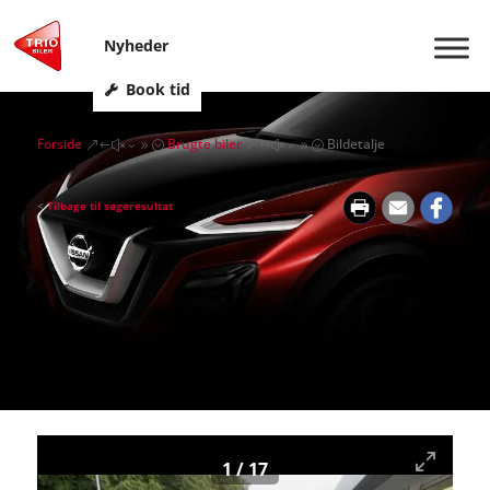
Nyheder
Book tid
Forside
Brugte biler
Bildetalje
&#x39;
&#x39;
<
Tilbage til søgeresultat
1
/
17