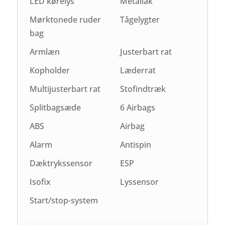
LED kørelys
Metallak
Mørktonede ruder
Tågelygter
bag
Armlæn
Justerbart rat
Kopholder
Læderrat
Multijusterbart rat
Stofindtræk
Splitbagsæde
6 Airbags
ABS
Airbag
Alarm
Antispin
Dæktrykssensor
ESP
Isofix
Lyssensor
Start/stop-system