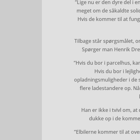
”Lige nu er den dyre del i e
meget om de såkaldte solid-
Hvis de kommer til at funge
Tilbage står spørgsmålet, 
Spørger man Henrik Dreb
”Hvis du bor i parcelhus, ka
Hvis du bor i lejlig
opladningsmuligheder i de st
flere ladestandere op. Når
Han er ikke i tvivl om, a
dukke op i de kommen
”Elbilerne kommer til at ove