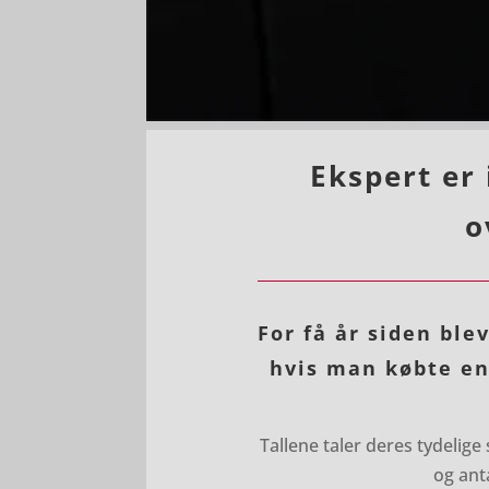
Ekspert er 
o
For få år siden bl
hvis man købte en 
Tallene taler deres tydelig
og ant