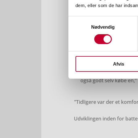
hos nogle af de andre impo
dem, eller som de har indsaml
er en kæmpe fordel f
Samtykkevalg
Nødvendig
Mens elbiler for bare nogle
Spørger man Hen
”Tidligere var elbiler i høj
behøver ikke være typen, 
Afvis
blevet alment accepteret, o
også godt selv købe en,”
”Tidligere var der et komfo
Udviklingen inden for batte