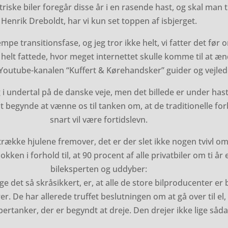
triske biler foregår disse år i en rasende hast, og skal man 
Henrik Dreboldt, har vi kun set toppen af isbjerget.
mpe transitionsfase, og jeg tror ikke helt, vi fatter det før o
e helt fattede, hvor meget internettet skulle komme til at ænd
Youtube-kanalen “Kuffert & Kørehandsker” guider og vejlede
g i undertal på de danske veje, men det billede er under hast
t begynde at vænne os til tanken om, at de traditionelle 
snart vil være fortidslevn.
trække hjulene fremover, det er der slet ikke nogen tvivl om i
ken i forhold til, at 90 procent af alle privatbiler om ti år 
bileksperten og uddyber:
ige det så skråsikkert, er, at alle de store bilproducenter e
 De har allerede truffet beslutningen om at gå over til el, 
ertanker, der er begyndt at dreje. Den drejer ikke lige såda