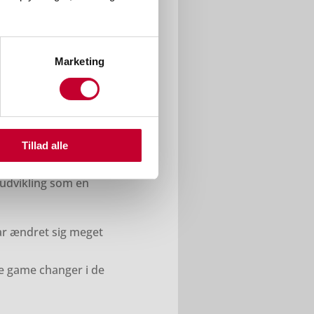
og el. Jeg tror, det
fen Vilstrup.
Marketing
g blevet mainstream.
 markant.
det ikke længere. Man
e en elbil. Det er
Tillad alle
elbil, så kan man jo
 udvikling som en
har ændret sig meget
re game changer i de