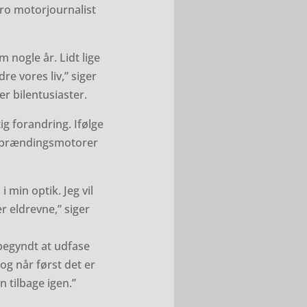
tro motorjournalist
m nogle år. Lidt lige
re vores liv,” siger
r bilentusiaster.
ig forandring. Ifølge
forbrændingsmotorer
 min optik. Jeg vil
er eldrevne,” siger
r begyndt at udfase
og når først det er
n tilbage igen.”