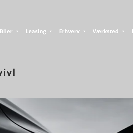
Biler
Leasing
Erhverv
Værksted
vivl