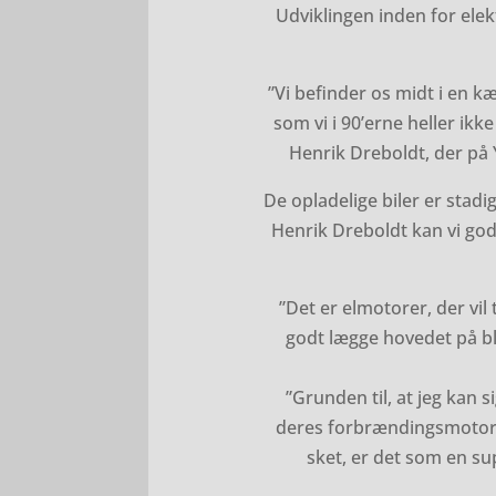
Udviklingen inden for elek
”Vi befinder os midt i en kæ
som vi i 90’erne heller ikk
Henrik Dreboldt, der på 
De opladelige biler er stadi
Henrik Dreboldt kan vi god
”Det er elmotorer, der vil 
godt lægge hovedet på blok
”Grunden til, at jeg kan s
deres forbrændingsmotorer.
sket, er det som en sup