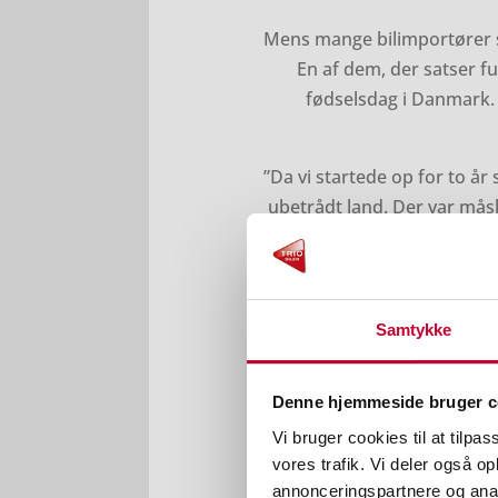
Mens mange bilimportører sta
En af dem, der satser fu
fødselsdag i Danmark. 
”Da vi startede op for to år
ubetrådt land. Der var måsk
den almindelige forbruger,
I dag er billedet markant a
Samtykke
”Det er som om, spillet er 
Denne hjemmeside bruger c
en fossil bil kunne være et m
der tror på, at RSA D
Vi bruger cookies til at tilpas
vores trafik. Vi deler også 
”Vi har truffet en relativ 
annonceringspartnere og anal