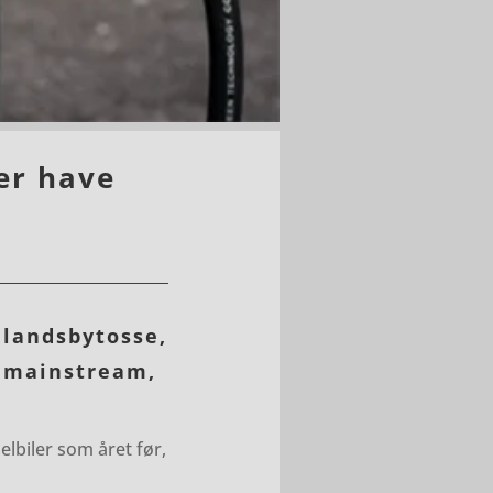
ler have
 landsbytosse,
t mainstream,
lbiler som året før,