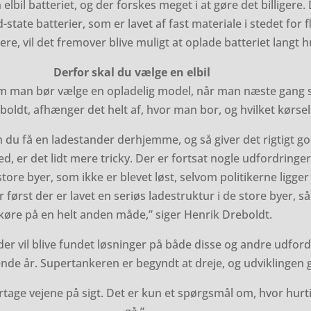
n elbil batteriet, og der forskes meget i at gøre det billigere
state batterier, som er lavet af fast materiale i stedet for
re, vil det fremover blive muligt at oplade batteriet langt h
Derfor skal du vælge en elbil
om man bør vælge en opladelig model, når man næste gang sk
oldt, afhænger det helt af, hvor man bor, og hvilket kørs
n du få en ladestander derhjemme, og så giver det rigtigt g
hed, er det lidt mere tricky. Der er fortsat nogle udfordringer 
ore byer, som ikke er blevet løst, selvom politikerne ligger 
 først der er lavet en seriøs ladestruktur i de store byer, s
køre på en helt anden måde,” siger Henrik Dreboldt.
t der vil blive fundet løsninger på både disse og andre udfor
de år. Supertankeren er begyndt at dreje, og udviklingen g
rtage vejene på sigt. Det er kun et spørgsmål om, hvor hurt