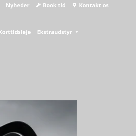
Nyheder
Book tid
Kontakt os
Korttidsleje
Ekstraudstyr