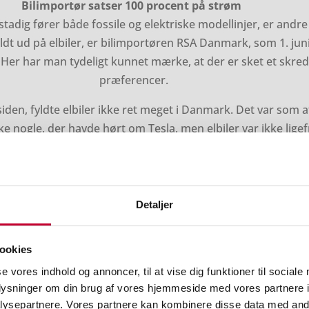
Bilimportør satser 100 procent på strøm
dig fører både fossile og elektriske modellinjer, er andre gå
ldt ud på elbiler, er bilimportøren RSA Danmark, som 1. juni
Her har man tydeligt kunnet mærke, at der er sket et skred
præferencer.
 siden, fyldte elbiler ikke ret meget i Danmark. Det var som
e nogle, der havde hørt om Tesla, men elbiler var ikke lig
” fortæller Steffen Vilstrup, Country Manager hos RSA Danm
Maxus elbiler i Danmark.
nderledes. Ifølge Steffen Vilstrup kigger stadig flere på en
Detaljer
det første, når de skal ud og købe ny bil.
vendt. Nu starter mange med at kigge på elbil, og først dere
ookies
uligt alternativ. For to år siden var det lige omvendt,” fortæ
anmark har valgt den rigtige strategi ved at satse hundrede 
se vores indhold og annoncer, til at vise dig funktioner til sociale
oplysninger om din brug af vores hjemmeside med vores partnere i
hård beslutning om kun at være importør af elbiler og ikke an
ysepartnere. Vores partnere kan kombinere disse data med andr