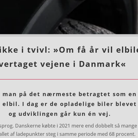
ikke i tvivl: »Om få år vil elbi
vertaget vejene i Danmark«
ev man på det nærmeste betragtet som en
elbil. I dag er de opladelige biler bleve
og udviklingen går kun én vej.
e sprog. Danskerne købte i 2021 mere end dobbelt så mange e
allet af ladepunkter steg i samme periode med 68 procent.