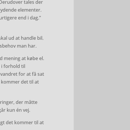
. Derudover tales der
 flydende elementer.
urtigere end i dag.”
al ud at handle bil.
elsbehov man har.
od mening at købe el.
i forhold til
vandret for at få sat
å kommer det til at
dringer, der måtte
år kun én vej.
igt det kommer til at