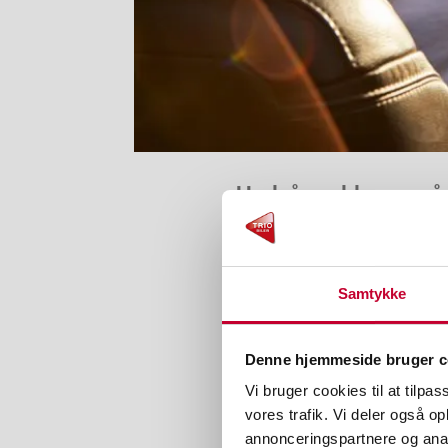
Undgå problemer på f
Sommerferien nærmer sig, og mange 
temperaturer stiller ekstra krav til
Samtykke
Hos Trio Biler hjælper vi dig med at
Denne hjemmeside bruger c
Vi bruger cookies til at tilpas
Vi anbefaler et ferietjek
vores trafik. Vi deler også 
annonceringspartnere og anal