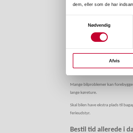
Et ferietjek kan blandt andet omfat
dem, eller som de har indsaml
Kontrol af dæk og dæktryk
Samtykkevalg
Tjek af bremser og batteri
Nødvendig
Kontrol af olie og væsker
Aircondition og kølesystem
Lys, viskere og sikkerhedsudstyr
Afvis
Undgå uheldige overrask
Mange bilproblemer kan forebygges 
lange køreture.
Skal bilen have ekstra plads til ba
ferieudstyr.
Bestil tid allerede i d