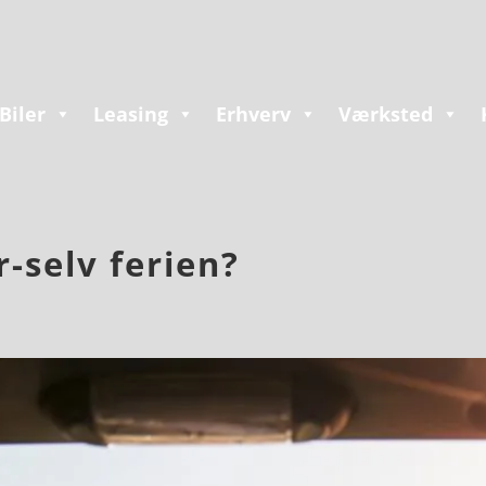
Biler
Leasing
Erhverv
Værksted
ør-selv ferien?