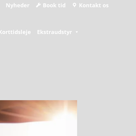
Nyheder
Book tid
Kontakt os
Korttidsleje
Ekstraudstyr