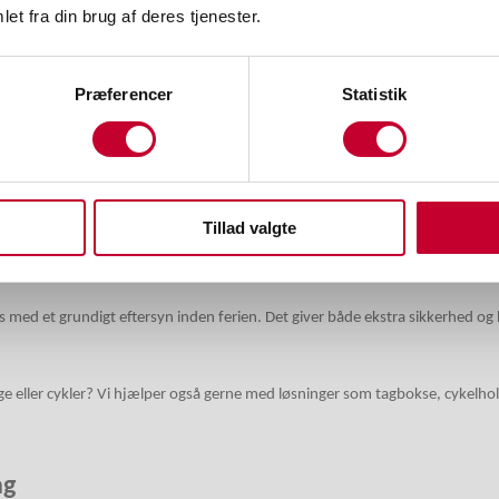
te:
et fra din brug af deres tjenester.
Præferencer
Statistik
Tillad valgte
elser på vejen
med et grundigt eftersyn inden ferien. Det giver både ekstra sikkerhed og
gage eller cykler? Vi hjælper også gerne med løsninger som tagbokse, cykelho
ag