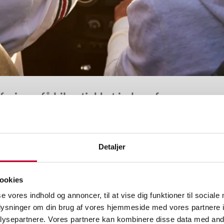
erien – få bilen tjekket inden afgang
danskere pakker bilen til en velfortjent kør-selv ferie. Lange ture med f
 bilen – derfor er det en god idé at få den gennemgået inden afrejse.
Detaljer
 gøre bilen klar til sommerens eventyr, så du kan køre afsted med ro i maven
ookies
se vores indhold og annoncer, til at vise dig funktioner til sociale
 inden turen
oplysninger om din brug af vores hjemmeside med vores partnere i
ysepartnere. Vores partnere kan kombinere disse data med andr