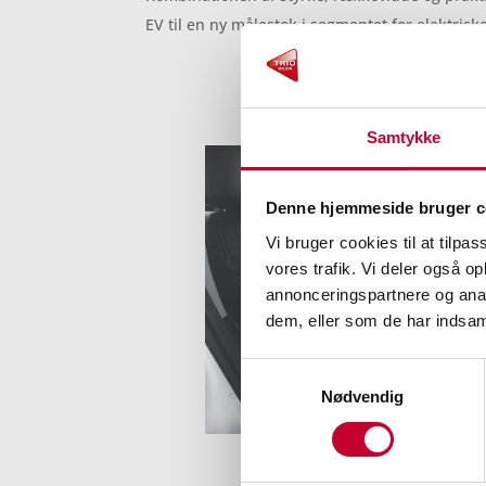
EV til en ny målestok i segmentet for elektrisk
Samtykke
Denne hjemmeside bruger c
Vi bruger cookies til at tilpas
vores trafik. Vi deler også 
annonceringspartnere og anal
dem, eller som de har indsaml
Samtykkevalg
Nødvendig