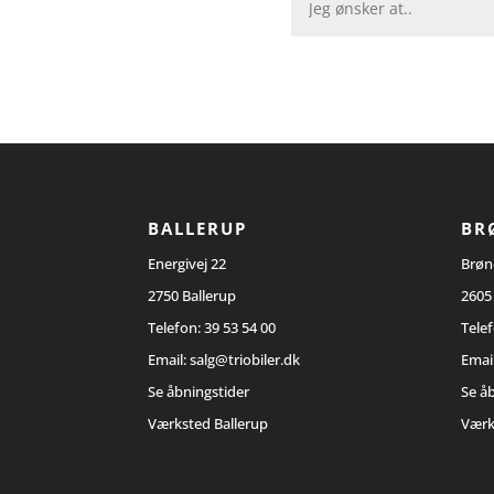
BALLERUP
BR
Energivej 22
Brøn
2750 Ballerup
2605
Telefon:
39 53 54 00
Tele
Email:
salg@triobiler.dk
Emai
Se åbningstider
Se å
Værksted Ballerup
Værk