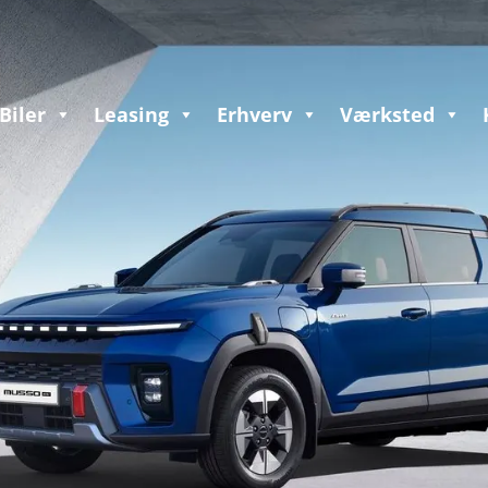
Biler
Leasing
Erhverv
Værksted