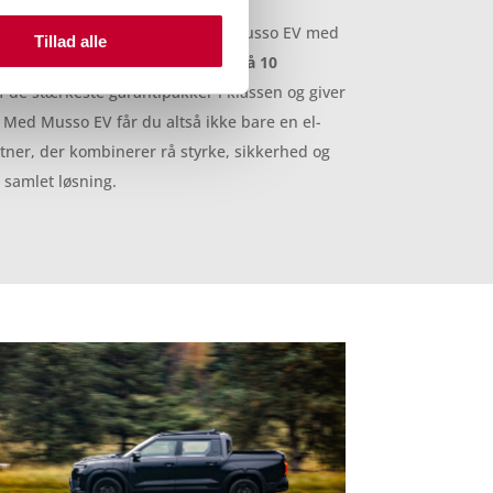
s kvalitet og holdbarhed leveres Musso EV med
Tillad alle
0.000 km
samt en
batterigaranti på 10
af de stærkeste garantipakker i klassen og giver
 Med Musso EV får du altså ikke bare en el-
tner, der kombinerer rå styrke, sikkerhed og
 samlet løsning.