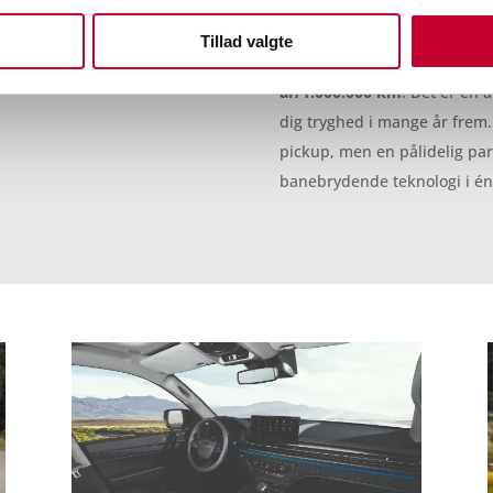
IKATION
Og for at understrege bilen
Tillad valgte
en
nybilsgaranti på 7 år/15
år/1.000.000 km
. Det er en 
dig tryghed i mange år frem.
pickup, men en pålidelig par
banebrydende teknologi i én