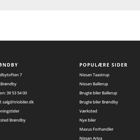
ØNDBY
POPULÆRE SIDER
dbytoften 7
Nissan Taastrup
 Brøndby
Nissan Ballerup
fon:
39 53 54 00
Brugte biler Ballerup
l:
salg@triobiler.dk
Brugte biler Brøndby
bningstider
Værksted
sted Brøndby
Nye biler
Maxus Forhandler
Nissan Ariya