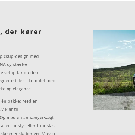
, der kører
t pickup-design med
DNA og stærke
ke setup får du den
tegner elbiler – komplet med
rke og elegance.
i én pakke: Med en
V klar til
. Og med en anhængervægt
er, udstyr eller fritidslast.
tiske egenskaber gør Musso