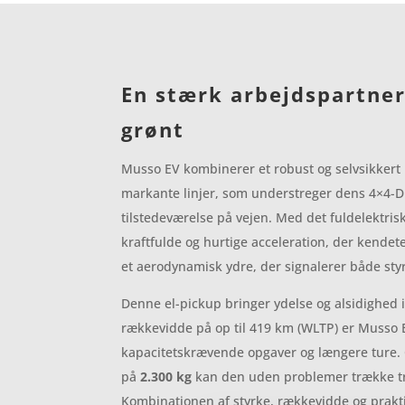
En stærk arbejdspartner
grønt
Musso EV kombinerer et robust og selvsikker
markante linjer, som understreger dens 4×4-
tilstedeværelse på vejen. Med det fuldelektris
kraftfulde og hurtige acceleration, der kende
et aerodynamisk ydre, der signalerer både sty
Denne el-pickup bringer ydelse og alsidighed 
rækkevidde på op til 419 km (WLTP)
er Musso E
kapacitetskrævende opgaver og længere ture
på
2.300 kg
kan den uden problemer trække trail
Kombinationen af styrke, rækkevidde og prak