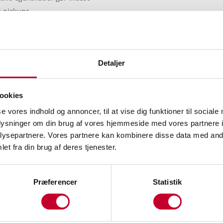
e pickups.
Tryghed og inn
Detaljer
Musso EV er mere end bare en
Med
Vehicle-to-Load (V2L)
-
ookies
enheder med strøm direkte fr
se vores indhold og annoncer, til at vise dig funktioner til sociale
campingturen eller udekørend
oplysninger om din brug af vores hjemmeside med vores partnere i
værktøj, køleboks eller kaff
ysepartnere. Vores partnere kan kombinere disse data med andr
et fra din brug af deres tjenester.
Sikkerheden er gennemtænkt
hele
otte airbags
, herunder 
beskytter både fører og pas
Præferencer
Statistik
assistentsystemer som blindv
vognbaneassistent og advars
teknologi, der giver dig ekst