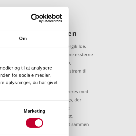
ovation i hverdagen
Om
 elbil – det er også en mobil energikilde.
funktionen kan bilens batteri forsyne eksterne
a bilen. Praktisk til byggepladsen,
 medier og til at analysere
e opgaver, hvor du har brug for strøm til
nden for sociale medier,
emaskine.
e oplysninger, du har givet
 fra ende til anden. Musso EV leveres med
front-, side-, knæ- og gardinairbags, der
sagerer. Hertil kommer avancerede
Marketing
inkelovervågning, adaptiv fartpilot,
el for krydsende trafik bagfra – alt sammen
ra ro på hver eneste tur.