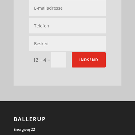
=
12 + 4
INDSEND
BALLERUP
Energivej 22