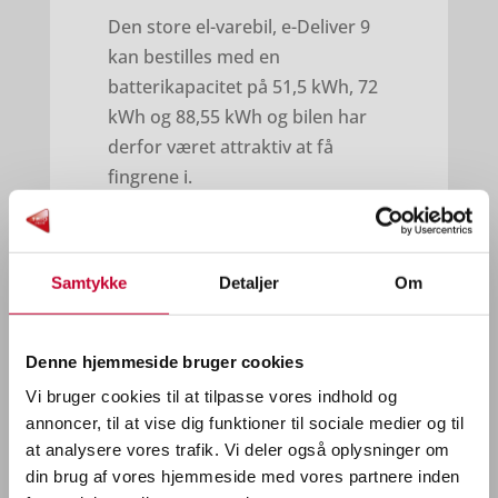
Den store el-varebil, e-Deliver 9
kan bestilles med en
batterikapacitet på 51,5 kWh, 72
kWh og 88,55 kWh og bilen har
derfor været attraktiv at få
fingrene i.
Derudover er e-Deliver 9 som
Chassis også kommet til! Dette er
en fleksibel platform med
Samtykke
Detaljer
Om
mulighed for flere forskellige
specialtilpasninger som boks, lift
Denne hjemmeside bruger cookies
og lad. Bilen fås i to længder og
Vi bruger cookies til at tilpasse vores indhold og
med en totalvægt på optil 4050
annoncer, til at vise dig funktioner til sociale medier og til
kg. Dertil har den en
at analysere vores trafik. Vi deler også oplysninger om
batteristørrelse på 65 kWh der
din brug af vores hjemmeside med vores partnere inden
understøttes af 8 års garanti.