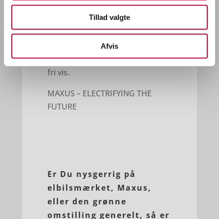
samarbejde!
Tillad valgte
Logistikaktøren Bring har også
valgt at investere i MAXUS og
mange byer i Danmark får derfor
Afvis
leveret deres pakker på helt CO2-
fri vis.
MAXUS – ELECTRIFYING THE
FUTURE
Er Du nysgerrig på
elbilsmærket, Maxus,
eller den grønne
omstilling generelt, så er