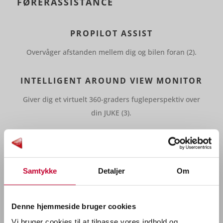
FØRERASSISTANCE
PROPILOT ASSIST
Overvåger afstanden mellem dig og bilen foran (2).
INTELLIGENT AROUND VIEW MONITOR
Giver dig et virtuelt 360-graders fugleperspektiv over
din JUKE (3).
INTELLIGENT KOLLISIONSRADAR
Holder øje med op til to biler foran dig (3).
Samtykke
Detaljer
Om
Nissans køreteknologier er designet til at øge sikkerhed,
komfort og kontrol under din kørsel.
Denne hjemmeside bruger cookies
Vi bruger cookies til at tilpasse vores indhold og