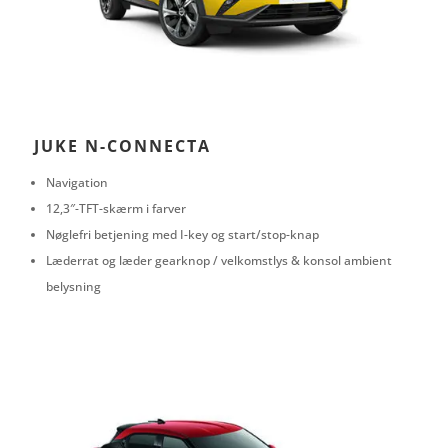
JUKE N-CONNECTA
Navigation
12,3″-TFT-skærm i farver
Nøglefri betjening med I-key og start/stop-knap
Læderrat og læder gearknop / velkomstlys & konsol ambient
belysning