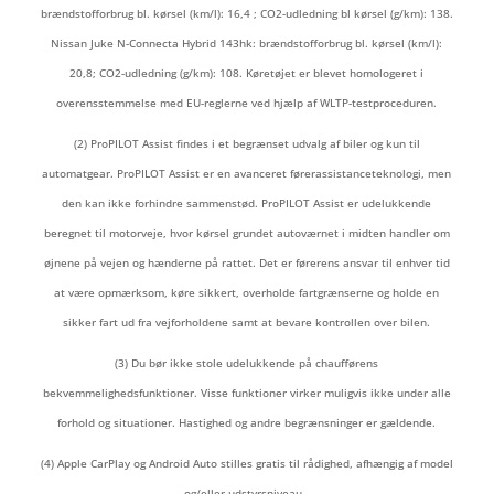
brændstofforbrug bl. kørsel (km/l): 16,4 ; CO2-udledning bl kørsel (g/km): 138.
Nissan Juke N-Connecta Hybrid 143hk: brændstofforbrug bl. kørsel (km/l):
20,8; CO2-udledning (g/km): 108. Køretøjet er blevet homologeret i
overensstemmelse med EU-reglerne ved hjælp af WLTP-testproceduren.
(2) ProPILOT Assist findes i et begrænset udvalg af biler og kun til
automatgear. ProPILOT Assist er en avanceret førerassistanceteknologi, men
den kan ikke forhindre sammenstød. ProPILOT Assist er udelukkende
beregnet til motorveje, hvor kørsel grundet autoværnet i midten handler om
øjnene på vejen og hænderne på rattet. Det er førerens ansvar til enhver tid
at være opmærksom, køre sikkert, overholde fartgrænserne og holde en
sikker fart ud fra vejforholdene samt at bevare kontrollen over bilen.
(3) Du bør ikke stole udelukkende på chaufførens
bekvemmelighedsfunktioner. Visse funktioner virker muligvis ikke under alle
forhold og situationer. Hastighed og andre begrænsninger er gældende.
(4) Apple CarPlay og Android Auto stilles gratis til rådighed, afhængig af model
og/eller udstyrsniveau.