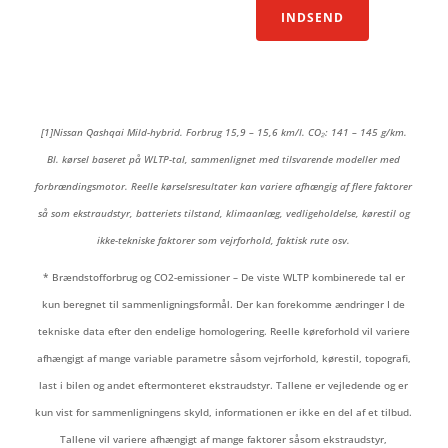
INDSEND
[1]Nissan Qashqai Mild-hybrid. Forbrug 15,9 – 15,6 km/l. CO₂: 141 – 145 g/km.
Bl. kørsel baseret på WLTP-tal, sammenlignet med tilsvarende modeller med
forbrændingsmotor. Reelle kørselsresultater kan variere afhængig af flere faktorer
så som ekstraudstyr, batteriets tilstand, klimaanlæg, vedligeholdelse, kørestil og
ikke-tekniske faktorer som vejrforhold, faktisk rute osv.
* Brændstofforbrug og CO2-emissioner – De viste WLTP kombinerede tal er
kun beregnet til sammenligningsformål. Der kan forekomme ændringer I de
tekniske data efter den endelige homologering. Reelle køreforhold vil variere
afhængigt af mange variable parametre såsom vejrforhold, kørestil, topografi,
last i bilen og andet eftermonteret ekstraudstyr. Tallene er vejledende og er
kun vist for sammenligningens skyld, informationen er ikke en del af et tilbud.
Tallene vil variere afhængigt af mange faktorer såsom ekstraudstyr,