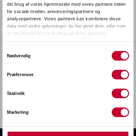
din brug af vores hjemmeside med vores partnere inden
elegance. Oplev blandt andet belysning i dørsiderne og
for sociale medier, annonceringspartnere og
ved fodpladsen for en afslappet og komfortabel
analysepartnere. Vores partnere kan kombinere disse
kørselsoplevelse.
data med andre oplysninger, du har givet dem, eller som
de har indsamlet fra din brug af deres tjenester.
Samtykkevalg
Nødvendig
Præferencer
Statistik
Marketing