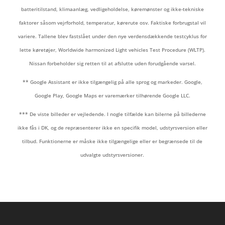
batteritilstand, klimaanlæg, vedligeholdelse, køremønster og ikke-tekniske
faktorer såsom vejrforhold, temperatur, kørerute osv. Faktiske forbrugstal vil
variere. Tallene blev fastslået under den nye verdensdækkende testcyklus for
lette køretøjer, Worldwide harmonized Light vehicles Test Procedure (WLTP).
Nissan forbeholder sig retten til at afslutte uden forudgående varsel.
** Google Assistant er ikke tilgængelig på alle sprog og markeder. Google,
Google Play, Google Maps er varemærker tilhørende Google LLC.
*** De viste billeder er vejledende. I nogle tilfælde kan bilerne på billederne
ikke fås i DK, og de repræsenterer ikke en specifik model, udstyrsversion eller
tilbud. Funktionerne er måske ikke tilgængelige eller er begrænsede til de
udvalgte udstyrsversioner.