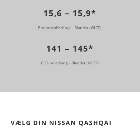
15,6 – 15,9*
Brændstofforbrug – Blandet (WLTP)
141 – 145*
CO2-udledning – Blandet (WLTP)
VÆLG DIN NISSAN QASHQAI