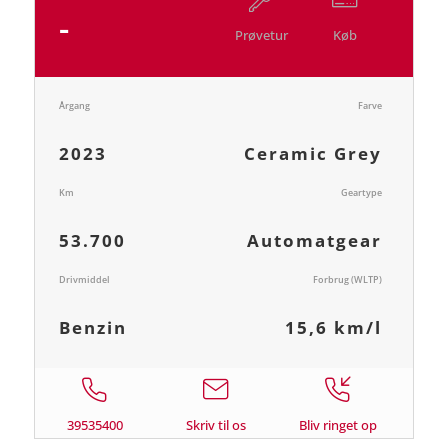
-
Prøvetur
Køb
Årgang
Farve
2023
Ceramic Grey
Km
Geartype
53.700
Automatgear
Drivmiddel
Forbrug (WLTP)
Benzin
15,6 km/l
39535400
Skriv til os
Bliv ringet op