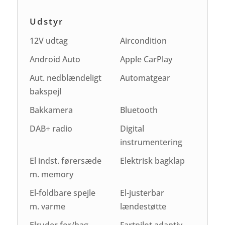
Udstyr
12V udtag
Aircondition
Android Auto
Apple CarPlay
Aut. nedblændeligt
Automatgear
bakspejl
Bakkamera
Bluetooth
DAB+ radio
Digital
instrumentering
El indst. førersæde
Elektrisk bagklap
m. memory
El-foldbare spejle
El-justerbar
m. varme
lændestøtte
Elruder for/bag
Fartpilot adaptiv