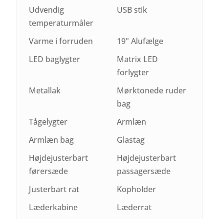
Udvendig
USB stik
temperaturmåler
Varme i forruden
19" Alufælge
LED baglygter
Matrix LED
forlygter
Metallak
Mørktonede ruder
bag
Tågelygter
Armlæn
Armlæn bag
Glastag
Højdejusterbart
Højdejusterbart
førersæde
passagersæde
Justerbart rat
Kopholder
Læderkabine
Læderrat