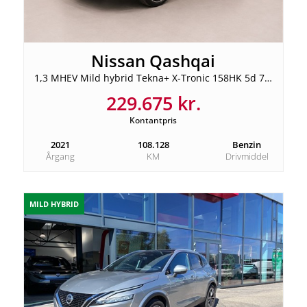
Nissan Qashqai
1,3 MHEV Mild hybrid Tekna+ X-Tronic 158HK 5d 7g Aut.
229.675 kr.
Kontantpris
2021
108.128
Benzin
Årgang
KM
Drivmiddel
MILD HYBRID