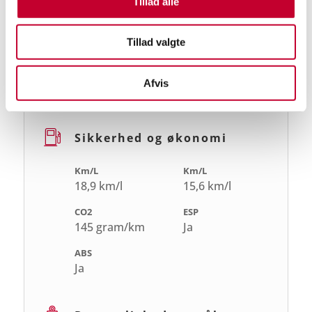
Tillad alle
7
Automatgear
Drivmiddel
Maksimal effekt
Tillad valgte
Benzin
158hk
Motorstørrelse
Tophastighed
Afvis
1,3l
199km/h
Sikkerhed og økonomi
Km/L
Km/L
18,9 km/l
15,6 km/l
CO2
ESP
145 gram/km
Ja
ABS
Ja