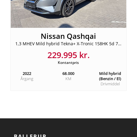
Nissan Qashqai
1,3 MHEV Mild hybrid Tekna+ X-Tronic 158HK 5d 7g Aut.
229.995 kr.
Kontantpris
2022
68.000
Mild hybrid
Årgang
KM
(Benzin / El)
Drivmiddel
BALLERUP