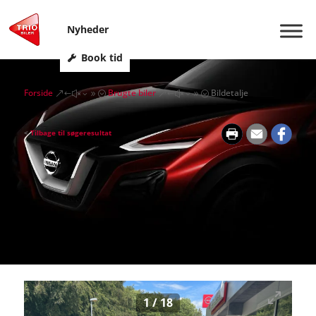
Nyheder
Book tid
Forside
Brugte biler
Bildetalje
&#x39;
&#x39;
<
Tilbage til søgeresultat
1
/
18