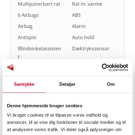
Multijusterbart rat
Rat m. varme
6 Airbags
ABS
Airbag
Alarm
Antispin
Auto hold
Blindvinkelassisten
Dæktrykssensor
t
ESP
Isofix
Lyssensor
Selealarm
Samtykke
Detaljer
Om
Startspærre
360° kamera
Start/stop-system
Denne hjemmeside bruger cookies
Vi bruger cookies til at tilpasse vores indhold og
annoncer, til at vise dig funktioner til sociale medier og til
at analysere vores trafik. Vi deler også oplysninger om