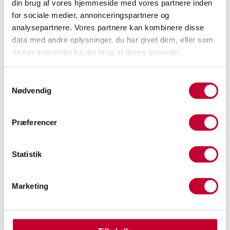
Specifikationer
din brug af vores hjemmeside med vores partnere inden
for sociale medier, annonceringspartnere og
Alder og kilometerstand
analysepartnere. Vores partnere kan kombinere disse
data med andre oplysninger, du har givet dem, eller som
Kilometertal
Model årgang
de har indsamlet fra din brug af deres tjenester.
53.700
2023
Første reg. år
Første reg. måned
Samtykkevalg
2023
6
Nødvendig
Første reg. dag
1.
indregistreringsda
1
Præferencer
to
1/6/2023
Statistik
Motor og ydelse
Marketing
0-100
Antal cylindre
9,2s
4
Antal gear
Gear type