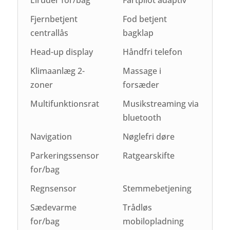
Fjernbetjent
Fod betjent
centrallås
bagklap
Head-up display
Håndfri telefon
Klimaanlæg 2-
Massage i
zoner
forsæder
Multifunktionsrat
Musikstreaming via
bluetooth
Navigation
Nøglefri døre
Parkeringssensor
Ratgearskifte
for/bag
Regnsensor
Stemmebetjening
Sædevarme
Trådløs
for/bag
mobilopladning