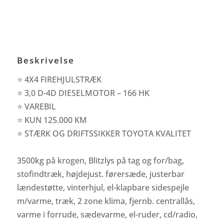
Beskrivelse
⭐ 4X4 FIREHJULSTRÆK
⭐ 3,0 D-4D DIESELMOTOR – 166 HK
⭐ VAREBIL
⭐ KUN 125.000 KM
⭐ STÆRK OG DRIFTSSIKKER TOYOTA KVALITET
3500kg på krogen, Blitzlys på tag og for/bag,
stofindtræk, højdejust. førersæde, justerbar
lændestøtte, vinterhjul, el-klapbare sidespejle
m/varme, træk, 2 zone klima, fjernb. centrallås,
varme i forrude, sædevarme, el-ruder, cd/radio,