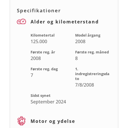
Specifikationer
Alder og kilometerstand
Kilometertal
Model årgang
125.000
2008
Første reg. år
Første reg. måned
2008
8
Første reg. dag
1.
indregistreringsda
7
to
7/8/2008
Sidst synet
September 2024
Motor og ydelse