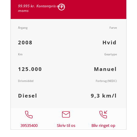
99.995 kr.
Kontantpris ekskl.
moms
Årgang
Farve
2008
Hvid
Km
Geartype
125.000
Manuel
Drivmiddel
Forbrug (NEDC)
Diesel
9,3 km/l
39535400
Skriv til os
Bliv ringet op