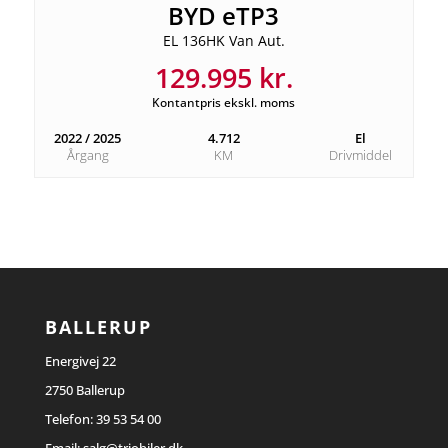
BYD eTP3
EL 136HK Van Aut.
129.995 kr.
Kontantpris ekskl. moms
2022 / 2025
4.712
El
Årgang
KM
Drivmiddel
BALLERUP
Energivej 22
2750 Ballerup
Telefon:
39 53 54 00