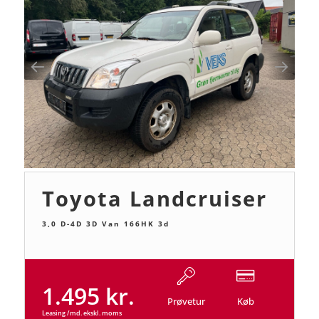
Toyota Landcruiser
3,0 D-4D 3D Van 166HK 3d
1.495 kr.
Prøvetur
Køb
Leasing /md. ekskl. moms