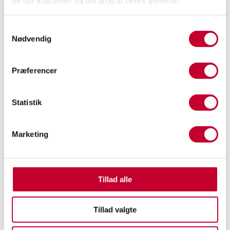
de har indsamlet fra din brug af deres tjenester.
Antal døre
Antal sæder
3
2
Samtykkevalg
Nødvendig
Bredde
Højde
1,79m
1,84m
Præferencer
Længde
Totalvægt
4,36m
2.600kg
Statistik
Tankkapacitet
Tilkoblingsvægt
med bremser
87l
3.500kg
Marketing
Tilkoblingsvægt
Forhandler
uden bremser
referencenummer
750kg
9004790
Tillad alle
Tillad valgte