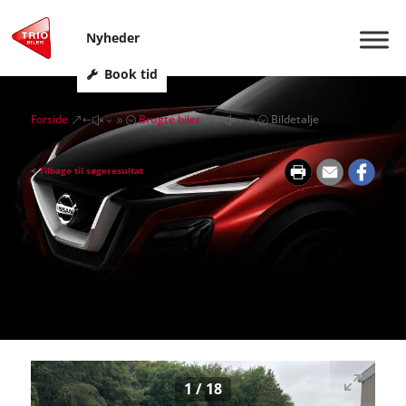
Nyheder
Book tid
Forside
Brugte biler
Bildetalje
&#x39;
&#x39;
<
Tilbage til søgeresultat
1
/
18