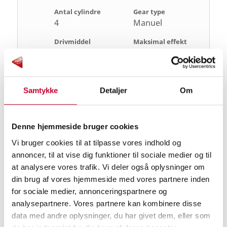
Antal cylindre
Gear type
4
Manuel
Drivmiddel
Maksimal effekt
Diesel
166hk
Motorstørrelse
DPF
3,0l
Nej
Samtykke
Detaljer
Om
Sikkerhed og økonomi
Denne hjemmeside bruger cookies
Km/L
Antal Airbags
Vi bruger cookies til at tilpasse vores indhold og
9,3 km/l
6
annoncer, til at vise dig funktioner til sociale medier og til
at analysere vores trafik. Vi deler også oplysninger om
din brug af vores hjemmeside med vores partnere inden
Rummelighed og mål
for sociale medier, annonceringspartnere og
analysepartnere. Vores partnere kan kombinere disse
Karosseri
Farve
data med andre oplysninger, du har givet dem, eller som
SUV
Hvid