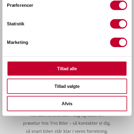
Præferencer
Ballerup og Brøndby.
Følg os på
Facebook
eller
tilmeld dig vores
Statistik
nyhedsbrev
, for mere information om de
nye KGM-modeller, åbent hus, prøvekørsler
Marketing
og ankomst i showroom. Vi glæder os til at
byde dig velkommen hos Trio Biler Ballerup
eller Trio Biler Brøndby.
Tillad alle
SE MERE OM KGM HER
Tillad valgte
Kontakt os
Afvis
Kontakt os allerede i dag og book en
prøvetur hos Trio Biler – så kontakter vi dig,
så snart bilen står klar i vores forretning.