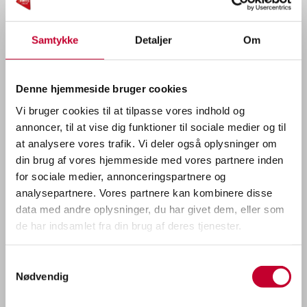
gør Torres EVX til en bil, der passer til både
familieliv, arbejde og fritid.
Samtykke
Detaljer
Om
Torres EVX byder blandt andet på:
Op til 503 km rækkevidde (WLTP)
Denne hjemmeside bruger cookies
Stort bagagerum på 703 liter
Vi bruger cookies til at tilpasse vores indhold og
Op til 1.500 kg anhængervægt
annoncer, til at vise dig funktioner til sociale medier og til
Robust og moderne SUV-design
at analysere vores trafik. Vi deler også oplysninger om
din brug af vores hjemmeside med vores partnere inden
Markante LED-lyssignaturer
for sociale medier, annonceringspartnere og
God plads til hverdag, familie og lange
analysepartnere. Vores partnere kan kombinere disse
ture
data med andre oplysninger, du har givet dem, eller som
de har indsamlet fra din brug af deres tjenester.
Oplev KGM hos Trio Biler i Ballerup
og Brøndby
Samtykkevalg
Nødvendig
Snart kan du opleve KGM Musso EV og
KGM Torres EVX i vores showrooms i